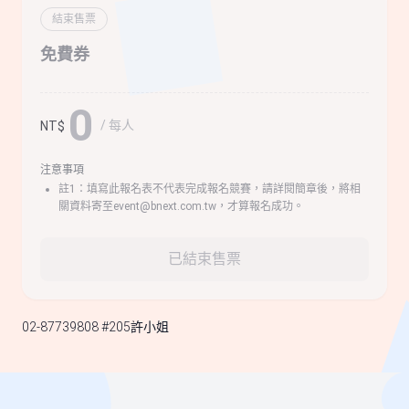
結束售票
免費券
0
/ 每人
NT$
注意事項
註1：填寫此報名表不代表完成報名競賽，請詳閱簡章後，將相
關資料寄至event@bnext.com.tw，才算報名成功。
已結束售票
02-87739808 #205許小姐