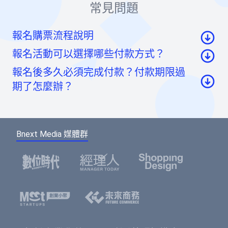
常見問題
報名購票流程說明
報名活動可以選擇哪些付款方式？
至活動頁面點選「我要報名」按鈕後，至票券資
報名後多久必須完成付款？付款期限過
訊頁點選「請先登入」按鈕。
信用卡：頁面將轉至綠界科技頁面線上刷卡
期了怎麼辦？
至會員登入頁點選「使用Google帳號」或「使用
虛擬帳號：提供一組國泰世華信義分行帳號，可
Facebook帳號」快速登入，或輸入email及密碼登
如您報名後未馬上付款，系統將於48小時內為您保
ATM/線上轉帳、臨櫃匯款，部分銀行將向您收取
入。（若您尚未成為BNEXTMEDIA會員，請點選
留報名的席次。如超過付款時限尚未收到您的報名
手續費。如匯款金額與訂單金額不符，將無法付
下方的註冊按鈕，即可註冊會員帳號。）
Bnext Media 媒體群
費用，系統無法為您保留席次，要參加活動請重新
款成功。
報名。
選擇您欲報名的票種及張數後，點選「確認」按
鈕。
請填寫或確認您的會員資料，此資料將可帶入報
名表單中，加速您的報名流程。
填寫報名表單，若為多人報名，您可選擇是否填