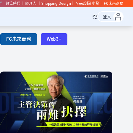
群
數位時代
經理人
Shopping Design
Meet創業小聚
FC未來商務

登入
FC未來商務
Web3+