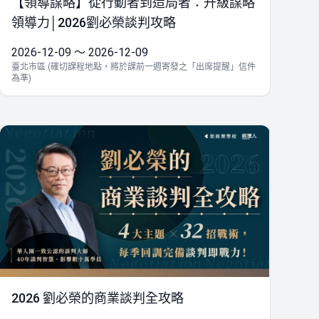
【領導謀略】從行動者到造局者：升級謀略
領導力│2026劉必榮談判攻略
2026-12-09 ～ 2026-12-09
臺北市區 (確切課程地點，將於課前一週寄發之「出席提醒」信件
為準)
2026 劉必榮的商業談判全攻略