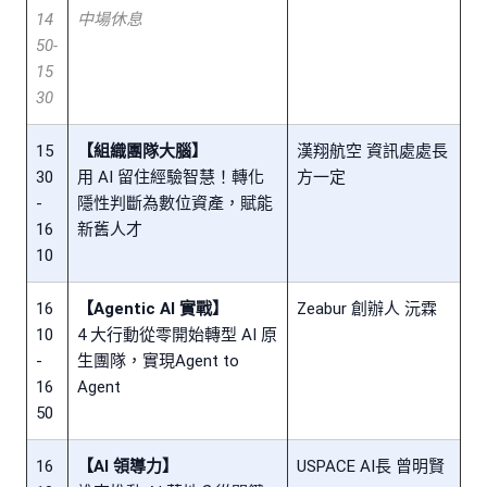
14
中場休息
50-
15
30
15
【組織團隊大腦】
漢翔航空 資訊處處長
30
用 AI 留住經驗智慧！轉化
方一定
-
隱性判斷為數位資產，賦能
16
新舊人才
10
16
【Agentic AI 實戰】
Zeabur 創辦人 沅霖
10
4 大行動從零開始轉型 AI 原
-
生團隊，實現Agent to
16
Agent
50
16
【AI 領導力】
USPACE AI長 曾明賢