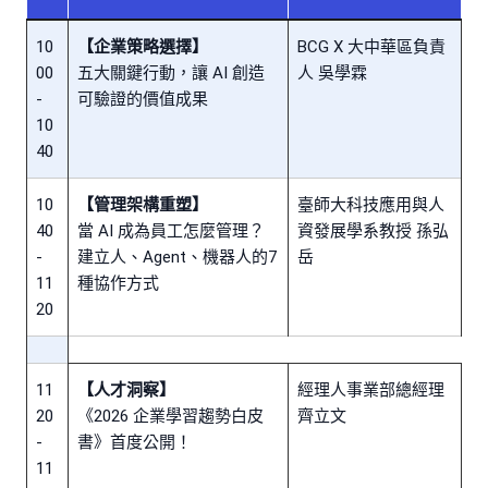
10
【企業策略選擇】
BCG X 大中華區負責
00
五大關鍵行動，讓 AI 創造
人 吳學霖
-
可驗證的價值成果
10
40
10
【管理架構重塑】
臺師大科技應用與人
40
當 AI 成為員工怎麼管理？
資發展學系教授 孫弘
-
建立人、Agent、機器人的7
岳
11
種協作方式
20
11
【人才洞察】
經理人事業部總經理
20
《2026 企業學習趨勢白皮
齊立文
-
書》首度公開！
11