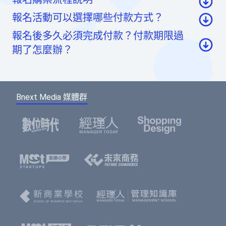
報名活動可以選擇哪些付款方式？
至活動頁面點選「我要報名」按鈕後，至票券資
報名後多久必須完成付款？付款期限過
訊頁點選「請先登入」按鈕。
信用卡：頁面將轉至綠界科技頁面線上刷卡
期了怎麼辦？
至會員登入頁點選「使用Google帳號」或「使用
虛擬帳號：提供一組國泰世華信義分行帳號，可
Facebook帳號」快速登入，或輸入email及密碼登
如您報名後未馬上付款，系統將於48小時內為您保
ATM/線上轉帳、臨櫃匯款，部分銀行將向您收取
入。（若您尚未成為BNEXTMEDIA會員，請點選
留報名的席次。如超過付款時限尚未收到您的報名
手續費。如匯款金額與訂單金額不符，將無法付
下方的註冊按鈕，即可註冊會員帳號。）
Bnext Media 媒體群
費用，系統無法為您保留席次，要參加活動請重新
款成功。
報名。
選擇您欲報名的票種及張數後，點選「確認」按
鈕。
請填寫或確認您的會員資料，此資料將可帶入報
名表單中，加速您的報名流程。
填寫報名表單，若為多人報名，您可選擇是否填
寫每個人的資料，或只填寫一位代表人資料。若
點選「帶入會員資料」按鈕，將可帶入剛剛填寫
的會員資料，節省您填寫表單的時間。填寫表單