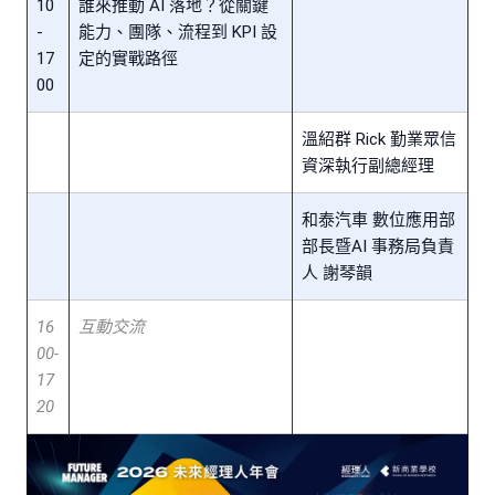
10
誰來推動 AI 落地？從關鍵
-
能力、團隊、流程到 KPI 設
17
定的實戰路徑
00
溫紹群 Rick 勤業眾信
資深執行副總經理
和泰汽車 數位應用部
部長暨AI 事務局負責
人 謝琴韻
16
互動交流
00-
17
20