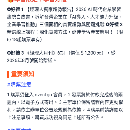
✪好禮 1
【經理人獨家趨勢報告】2026 AI 時代企業學習
趨勢白皮書，拆解台灣企業在「AI導入、人才能力升級、
企業學習推動」三個面相的真實趨勢與關鍵挑戰
✪好禮 2
精選線上課程：深化實戰方法，延伸學習產業應用！（限
6/18起購票享有）
✪好禮 3
《經理人月刊》6期 （價值＄1,200 元），從
2026年8月號開始贈送。
▌重要須知
#購票注意
1.購票須登入 eventgo 會員。 2.發票將於付款完成後的兩
週內，以電子方式寄出。 3.主辦單位保留議程內容更動權
利，請依主辦單位公告及規則為依據。 4.購票前請詳閱以
上注意事項，購買成功視為同意上述所有公告。