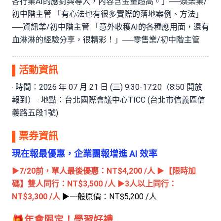
各行業AI的應對與導入，內容含金量超高。」──娛樂業/
初中階主管 「有心法也有很多實際的落地案例、方法」
──資訊業/初中階主管 「意外收穫AI的各種應用面，還有
血淋淋的經驗分享，很精彩！」──零售業/初中階主管
▌活動資訊
‧ 時間：2026 年 07 月 21 日 (三) 9:30-17:20（8:50 開放
報到） ‧ 地點：台北國際會議中心TICC (台北市信義區信
義路五段1號)
▌票券資訊
現在報最優惠，企業團報增進 AI 效率
▶7/20前，單人最後優惠：NT$4,200 /人
▶【限時加
碼】雙人同行：NT$3,500 /人
▶3人以上同行：
NT$3,300 /人
▶一般原價：NT$5,200 /人
🎁年會限定！學習好禮