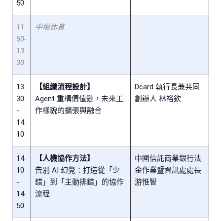
50
11
中場休息
50-
13
30
13
【組織流程設計】
Dcard 執行長兼共同
30
Agent 重構價值鏈，未來工
創辦人 林裕欽
-
作樣貌的擴張與融合
14
10
14
【人機協作方法】
中國信託商業銀行法
10
告別 AI 幻覺：打造從「少
金作業暨資訊處處長
-
錯」到「主動排錯」的協作
游惟智
14
流程
50