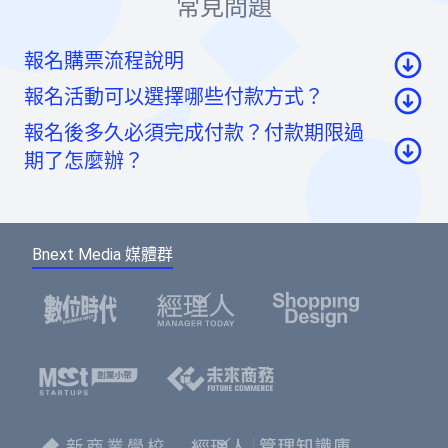
常見問題
報名購票流程說明
報名活動可以選擇哪些付款方式？
至活動頁面點選「我要報名」按鈕後，至票券資
報名後多久必須完成付款？付款期限過
訊頁點選「請先登入」按鈕。
信用卡：頁面將轉至綠界科技頁面線上刷卡
期了怎麼辦？
至會員登入頁點選「使用Google帳號」或「使用
虛擬帳號：提供一組國泰世華信義分行帳號，可
Facebook帳號」快速登入，或輸入email及密碼登
如您報名後未馬上付款，系統將於48小時內為您保
ATM/線上轉帳、臨櫃匯款，部分銀行將向您收取
入。（若您尚未成為BNEXTMEDIA會員，請點選
留報名的席次。如超過付款時限尚未收到您的報名
手續費。如匯款金額與訂單金額不符，將無法付
下方的註冊按鈕，即可註冊會員帳號。）
Bnext Media 媒體群
費用，系統無法為您保留席次，要參加活動請重新
款成功。
報名。
選擇您欲報名的票種及張數後，點選「確認」按
鈕。
請填寫或確認您的會員資料，此資料將可帶入報
名表單中，加速您的報名流程。
填寫報名表單，若為多人報名，您可選擇是否填
寫每個人的資料，或只填寫一位代表人資料。若