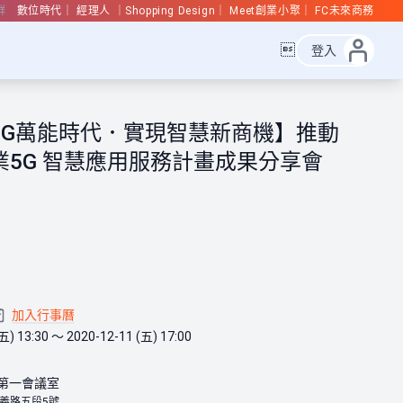
群
數位時代
經理人
Shopping Design
Meet創業小聚
FC未來商務

登入
5G萬能時代．實現智慧新商機】推動
業5G 智慧應用服務計畫成果分享會
加入行事曆
五) 13:30 ～ 2020-12-11 (五) 17:00
 第一會議室
義路五段5號