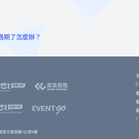
過期了怎麼辦？
至票券資訊頁點選「請先登入」按鈕。
卡
或「使用Facebook帳號」快速登入，或輸入email及密碼登入。
內為您保留報名的席次。如超過付款時限尚未收到您的報名費用
號，可ATM/線上轉帳、臨櫃匯款，部分銀行將向您收取手續
號。）
確認」按鈕。
可帶入報名表單中，加速您的報名流程。
E
會
擇是否填寫每個人的資料，或只填寫一位代表人資料。若點選「
填寫表單完成後，點選「確認」按鈕。
客
單資訊無誤之後，按下「確認」即完成報名。
1
資訊，按下「確認」會到訂單預覽頁，確認訂單資訊無誤之後，按
6 台北市大安區光復南路102號9樓
email信箱中，收到系統發送的報名完成通知信。