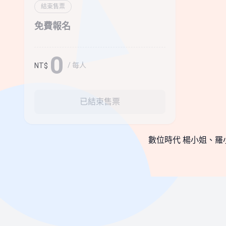
結束售票
免費報名
0
/ 每人
NT$
已結束售票
數位時代 楊小姐、羅小姐 