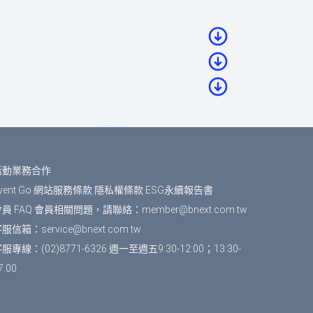
（若您尚未成為BNEXTMEDIA會員，請
，系統無法為您保留席次，要參加活動請重新
費。如匯款金額與訂單金額不符，將無法付
活動業務合作
vent Go 網站服務條款
隱私權條款
ESG永續報告書
員 FAQ
會員相關問題，請聯絡：
member@bnext.com.tw
帶入會員資料」按鈕，將可帶入剛剛填寫
客服信箱：
service@bnext.com.tw
服專線：(02)8771-6326 週一至週五9:30-12:00；13:30-
7:00
下「確認」即完成報名。