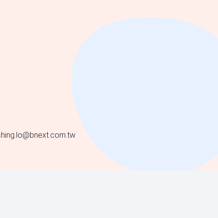
hing.lo@bnext.com.tw