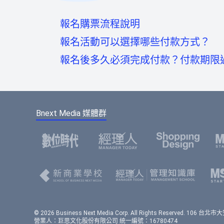
報名購票流程說明
報名活動可以選擇哪些付款方式？
報名後多久必須完成付款？付款期限
至活動頁面點選「我要報名」按鈕後，
信用卡：頁面將轉至綠界科技頁面線上刷
至會員登入頁點選「使用Google帳號」
如您報名後未馬上付款，系統將於48小時
虛擬帳號：提供一組國泰世華信義分行帳
點選下方的註冊按鈕，即可註冊會員帳
報名。
款成功。
Bnext Media 媒體群
選擇您欲報名的票種及張數後，點選「
請填寫或確認您的會員資料，此資料將
填寫報名表單，若為多人報名，您可選
的會員資料，節省您填寫表單的時間。
免費活動
： 前往訂單預覽頁，確認訂
付費活動
： 選擇付款方式、填寫發票
© 2026 Business Next Media Corp. All Rights Reserved. 10
報名完成後，您將在您登入會員時所用的
營業人：巨思文化股份有限公司 統一編號：16780474