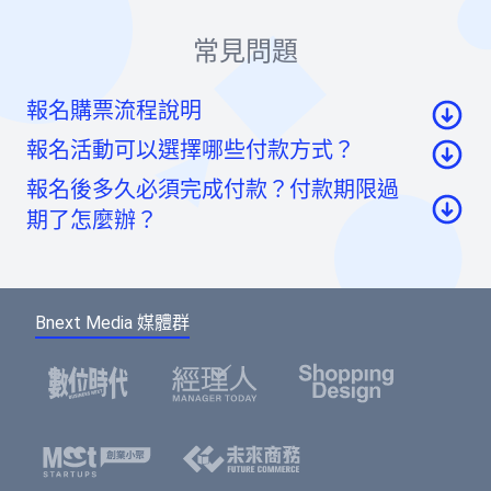
常見問題
報名購票流程說明
報名活動可以選擇哪些付款方式？
至活動頁面點選「我要報名」按鈕後，至票券資
報名後多久必須完成付款？付款期限過
訊頁點選「請先登入」按鈕。
信用卡：頁面將轉至綠界科技頁面線上刷卡
期了怎麼辦？
至會員登入頁點選「使用Google帳號」或「使用
虛擬帳號：提供一組國泰世華信義分行帳號，可
Facebook帳號」快速登入，或輸入email及密碼登
如您報名後未馬上付款，系統將於48小時內為您保
ATM/線上轉帳、臨櫃匯款，部分銀行將向您收取
入。（若您尚未成為BNEXTMEDIA會員，請點選
留報名的席次。如超過付款時限尚未收到您的報名
手續費。如匯款金額與訂單金額不符，將無法付
下方的註冊按鈕，即可註冊會員帳號。）
Bnext Media 媒體群
費用，系統無法為您保留席次，要參加活動請重新
款成功。
報名。
選擇您欲報名的票種及張數後，點選「確認」按
鈕。
請填寫或確認您的會員資料，此資料將可帶入報
名表單中，加速您的報名流程。