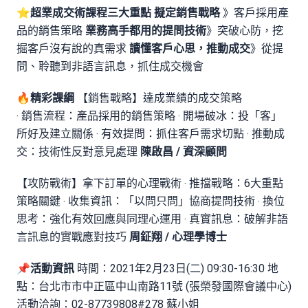
⭐超業成交術課程三大重點
擬定銷售戰略
》客戶採用產
品的銷售策略
業務高手都用的提問技術
》突破心防，挖
掘客戶沒有說的真需求
讀懂客戶心思，推動成交
》從提
問、聆聽到非語言訊息，抓住成交機會
🔥精彩課綱
【銷售戰略】達成業績的成交策略
‧ 銷售流程：產品採用的銷售策略 ‧ 開場破冰：投「客」
所好及建立關係 ‧ 有效提問：抓住客戶需求切點 ‧ 推動成
交：技術性反對意見處理
陳啟昌 / 資深顧問
【攻防戰術】拿下訂單的心理戰術 ‧ 推擋戰略：6大重點
策略關鍵 ‧ 收集資訊：「以問只問」協商提問技術 ‧ 換位
思考：強化有效回應與同理心運用 ‧ 真實訊息：破解非語
言訊息的實戰應對技巧
周鉦翔 / 心理學博士
📌活動資訊
時間：2021年2月23日(二) 09:30-16:30 地
點：台北市市中正區中山南路11號 (張榮發國際會議中心)
活動洽詢：02-87739808#278 蘇小姐