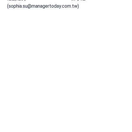
(
sophia.su@managertoday.com.tw
)