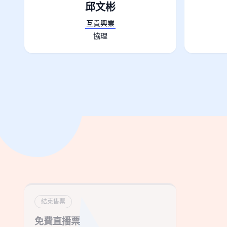
邱文彬
互貴興業
協理
結束售票
免費直播票