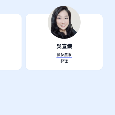
吳宣儀
數位無限
經理