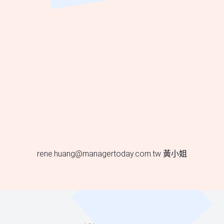
rene.huang@managertoday.com.tw
黃小姐