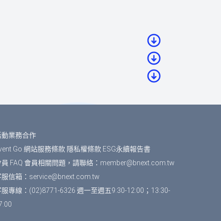
（若您尚未成為BNEXTMEDIA會員，請
，系統無法為您保留席次，要參加活動請重新
費。如匯款金額與訂單金額不符，將無法付
活動業務合作
vent Go 網站服務條款
隱私權條款
ESG永續報告書
員 FAQ
會員相關問題，請聯絡：
member@bnext.com.tw
帶入會員資料」按鈕，將可帶入剛剛填寫
客服信箱：
service@bnext.com.tw
服專線：(02)8771-6326 週一至週五9:30-12:00；13:30-
7:00
下「確認」即完成報名。