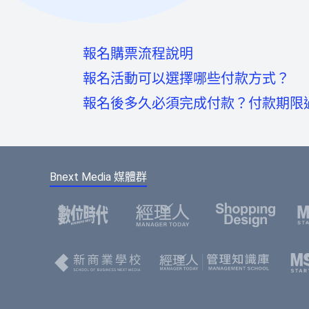
報名購票流程說明
報名活動可以選擇哪些付款方式？
報名後多久必須完成付款？付款期限
至活動頁面點選「我要報名」按鈕後，
信用卡：頁面將轉至綠界科技頁面線上刷
至會員登入頁點選「使用Google帳號」
如您報名後未馬上付款，系統將於48小時
虛擬帳號：提供一組國泰世華信義分行帳
點選下方的註冊按鈕，即可註冊會員帳
報名。
款成功。
Bnext Media 媒體群
選擇您欲報名的票種及張數後，點選「
請填寫或確認您的會員資料，此資料將
填寫報名表單，若為多人報名，您可選
的會員資料，節省您填寫表單的時間。
免費活動
： 前往訂單預覽頁，確認訂
付費活動
： 選擇付款方式、填寫發票