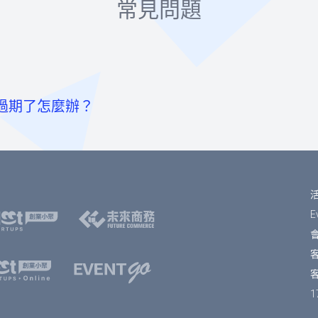
常見問題
過期了怎麼辦？
至票券資訊頁點選「請先登入」按鈕。
卡
或「使用Facebook帳號」快速登入，或輸入email及密碼登入。
內為您保留報名的席次。如超過付款時限尚未收到您的報名費用
號，可ATM/線上轉帳、臨櫃匯款，部分銀行將向您收取手續
號。）
確認」按鈕。
可帶入報名表單中，加速您的報名流程。
E
會
擇是否填寫每個人的資料，或只填寫一位代表人資料。若點選「
填寫表單完成後，點選「確認」按鈕。
客
單資訊無誤之後，按下「確認」即完成報名。
1
資訊，按下「確認」會到訂單預覽頁，確認訂單資訊無誤之後，按