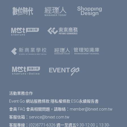
報名。
選擇您欲報名的票種及張數後，點選「確認」按
鈕。
請填寫或確認您的會員資料，此資料將可帶入報
名表單中，加速您的報名流程。
填寫報名表單，若為多人報名，您可選擇是否填
寫每個人的資料，或只填寫一位代表人資料。若
點選「帶入會員資料」按鈕，將可帶入剛剛填寫
的會員資料，節省您填寫表單的時間。填寫表單
完成後，點選「確認」按鈕。
免費活動
： 前往訂單預覽頁，確認訂單資訊無誤
之後，按下「確認」即完成報名。
活動業務合作
付費活動
： 選擇付款方式、填寫發票資訊，按下
Event Go 網站服務條款
隱私權條款
ESG永續報告書
「確認」會到訂單預覽頁，確認訂單資訊無誤之
後，按下「確認」即完成報名。
會員 FAQ
會員相關問題，請聯絡：
member@bnext.com.tw
客服信箱：
service@bnext.com.tw
報名完成後，您將在您登入會員時所用的email信
客服專線：(02)8771-6326 週一至週五9:30-12:00；13:30-