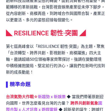
創新科技加速產業型態的轉變，面對消費者行為重塑、典
範轉移的革新挑戰，台灣影視音娛樂產業從未停下腳步，
從內容創新、商模再造，到跨域合作與國際合製，產業正
以更靈活、多元的姿態迎接每個變化。
◣ RESILIENCE 韌性·突圍 ◢
第七屆高峰會以「RESILIENCE 韌性·突圍」為主題，聚焦
「台流轉型、跨界共創、影視創新、商模躍進」四大主
軸，邀請超過50位領袖專家齊聚探討，強調在變動環境
中積極擁抱變局、堅定前行的決心，讓我們在新時代找到
新的成長動能！
▌精準命題
台流氣勢大作戰☆
新趨勢 x 新娛樂
◆ 當我們帶著原創迎
向國際，世界怎麼看見台灣的力量？
跨界共創新氣象
國
際合製 x 人才培育 x 遊戲電競
◆ 超新星的誕生：跨域打