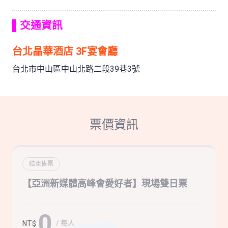
▌交通資訊
台北晶華酒店 3F宴會廳
台北市中山區中山北路二段39巷3號
票價資訊
結束售票
【亞洲新媒體高峰會愛好者】現場雙日票
0
/ 每人
NT$