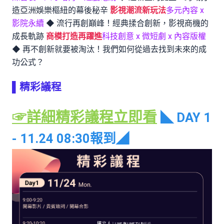
造亞洲娛樂樞紐的幕後秘辛
影視潮流新玩法
多元內容 x
影院永續
◆ 流行再創巔峰！經典揉合創新，影視商機的
成長軌跡
商模打造再躍進
科技創意 x 微短劇 x 內容版權
◆ 再不創新就要被淘汰！我們如何從過去找到未來的成
功公式？
▌精彩議程
☞詳細精彩議程立即看
◣ DAY 1
- 11.24 08:30報到◢