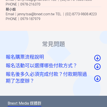
PHONE｜0978-216370
蔡小姐
Email｜
jenny.tsai@bnext.com.tw
TEL.｜(02) 8773-9808 #223
PHONE｜0979-187979
常見問題
報名購票流程說明
報名活動可以選擇哪些付款方式？
至活動頁面點選「我要報名」按鈕後，至票券資
報名後多久必須完成付款？付款期限過
訊頁點選「請先登入」按鈕。
信用卡：頁面將轉至綠界科技頁面線上刷卡
期了怎麼辦？
至會員登入頁點選「使用Google帳號」或「使用
虛擬帳號：提供一組國泰世華信義分行帳號，可
Facebook帳號」快速登入，或輸入email及密碼登
如您報名後未馬上付款，系統將於48小時內為您保
ATM/線上轉帳、臨櫃匯款，部分銀行將向您收取
入。（若您尚未成為BNEXTMEDIA會員，請點選
留報名的席次。如超過付款時限尚未收到您的報名
手續費。如匯款金額與訂單金額不符，將無法付
下方的註冊按鈕，即可註冊會員帳號。）
Bnext Media 媒體群
費用，系統無法為您保留席次，要參加活動請重新
款成功。