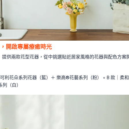
，開啟專屬療癒時光
混搭計劃」提供兩款花型花器，從中挑選貼近居家風格的花器與配色方
 奧可利花朵系列花器（藍）＋ 樂高®花藝系列（粉） ◦ B 款｜柔
系列（白）