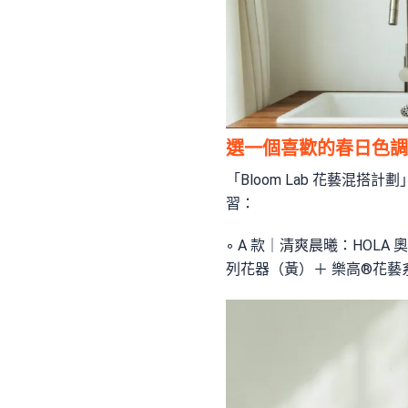
選一個喜歡的春日色調
「Bloom Lab 花藝
習：
◦ A 款｜清爽晨曦：HOLA
列花器（黃）＋ 樂高®花藝