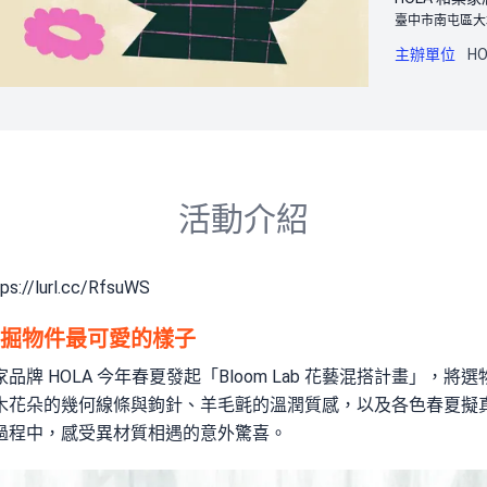
臺中市南屯區大墩路
主辦單位
H
活動介紹
ps://lurl.cc/RfsuWS
掘物件最可愛的樣子
牌 HOLA 今年春夏發起「Bloom Lab 花藝混搭計畫」，
木花朵的幾何線條與鉤針、羊毛氈的溫潤質感，以及各色春夏擬
過程中，感受異材質相遇的意外驚喜。