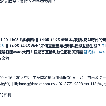
起解鎖音樂、藝術的Web3新應用！
14:00-14:05 活動開場
❚
14:05-14:25 透過區塊鏈改寫AI時
辦人
❚
14:25-14:45 Web3如何重塑售票機制與粉絲互動生態？
T
 遊戲化體驗打開web3大門！從感官互動到數位藝術與資產
蘇巧純｜aka
 自由交流
：00 ~ 16：30 地點｜中華開發創新加速器CCIA （台北市南港區
動洽詢｜
lily.huang@bnext.com.tw
/ 02-8773-9808 ext.113 黃
動的權利