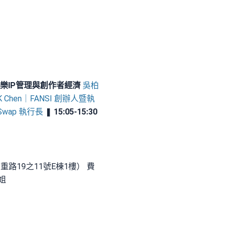
代的音樂IP管理與創作者經濟
吳柏
K Chen｜FANSI 創辦人暨執
Swap 執行長
❚
15:05-15:30
三重路19之11號E棟1樓） 費
小姐