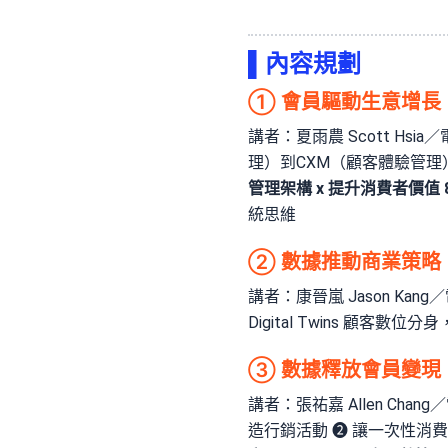
▌
內容規劃
① 會員驅動生意增長
講者：夏雨農 Scott Hsi
理）到CXM（顧客體驗管理
管理架構 x 提升消費者價值 
統思維
② 數據推動商業策略｜贏戰
講者：康晉嵐 Jason Kan
Digital Twins 顧客數位分身
③ 數據釋放會員變現
講者：張祐嘉 Allen Ch
造行銷活動 ❷ 讓一次性消