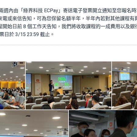
週內由「綠界科技 ECPay」寄送電子發票開立通知至您報名時填
來電或來信告知，可為您保留名額半年，半年內若對其他課程有
程開始日前 8 個工作天告知，我們將收取課程的一成費用以及銀
於 3/15 23:59 截止。