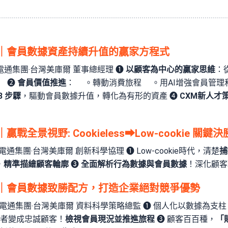
｜會員數據資產持續升值的贏家方程式
a／電通集團‧台灣美庫爾 董事總經理 ❶
以顧客為中心的贏家思維
：
） ❷
會員價值推進
： 。轉動消費旅程 。用AI增強會員管理
8 步驟
，驅動會員數據升值，轉化為有形的資產 ❹
CXM新人才
全景視野: Cookieless⮕Low-cookie 關鍵
g／電通集團‧台灣美庫爾 創新科學協理 ❶ Low-cookie時代，清楚
捕
，
精準描繪顧客輪廓
❸
全面解析行為數據與會員數據
！深化顧客
｜會員數據致勝配方，打造企業絕對競爭優勢
ang／電通集團‧台灣美庫爾 資料科學策略總監 ❶ 個人化以數據為支
費者變成忠誠顧客！
檢視會員現況並推進旅程
❸ 顧客百百種，
「