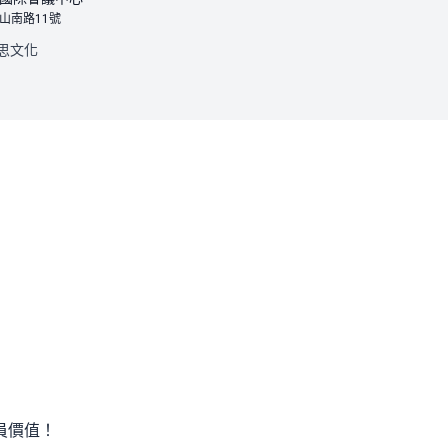
山南路11號
思文化
員價值！