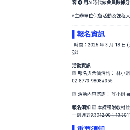
客
❹ 用AI時代做
會員數據分
※主辦單位保留活動及課程
▌
報名資訊
‧ 時間：2026 年 3 月 18
號）
活動資訊
▧ 報名與票價洽詢： 林小姐
02-8773-9808#355
▧ 活動內容諮詢： 許小姐
e
報名須知
▧ 本課程附教材並加
一到週五9:30
12:00；13:30
▌
重要須知