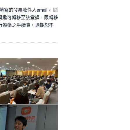
寫的發票收件人email。 ▧
興趣可轉移至該堂課，限轉移
行轉帳之手續費，逾期恕不