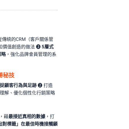
從傳統的CRM（客戶關係管
和價值創造的做法 ❸
5層式
策略
，強化品牌會員管理的系
決勝秘技
捉顧客行為與足跡
❷ 打造
理解、優化個性化行銷策略
柱，藉
最接近真相的數據
，打
貼對標籤」在最佳時機接觸顧