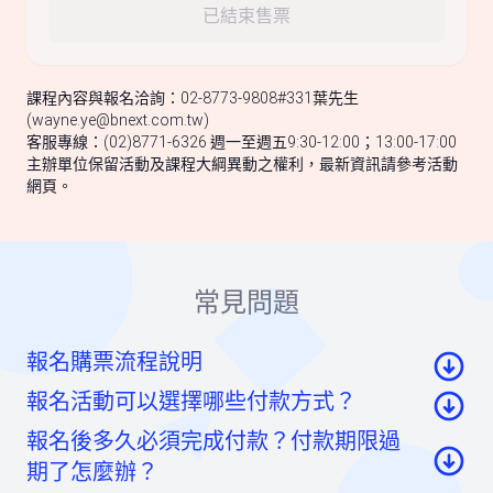
已結束售票
課程內容與報名洽詢：02-8773-9808#331葉先生
(
wayne.ye@bnext.com.tw
)
客服專線：(02)8771-6326 週一至週五9:30-12:00；13:00-17:00
主辦單位保留活動及課程大綱異動之權利，最新資訊請參考活動
網頁。
常見問題
報名購票流程說明
報名活動可以選擇哪些付款方式？
至活動頁面點選「我要報名」按鈕後，至票券資
報名後多久必須完成付款？付款期限過
訊頁點選「請先登入」按鈕。
信用卡：頁面將轉至綠界科技頁面線上刷卡
期了怎麼辦？
至會員登入頁點選「使用Google帳號」或「使用