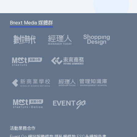
虛擬帳號：提供一組國泰世華信義分行帳號，可
Facebook帳號」快速登入，或輸入email及密碼登
如您報名後未馬上付款，系統將於48小時內為您保
ATM/線上轉帳、臨櫃匯款，部分銀行將向您收取
入。（若您尚未成為BNEXTMEDIA會員，請點選
留報名的席次。如超過付款時限尚未收到您的報名
手續費。如匯款金額與訂單金額不符，將無法付
下方的註冊按鈕，即可註冊會員帳號。）
Bnext Media 媒體群
費用，系統無法為您保留席次，要參加活動請重新
款成功。
報名。
選擇您欲報名的票種及張數後，點選「確認」按
鈕。
請填寫或確認您的會員資料，此資料將可帶入報
名表單中，加速您的報名流程。
填寫報名表單，若為多人報名，您可選擇是否填
寫每個人的資料，或只填寫一位代表人資料。若
點選「帶入會員資料」按鈕，將可帶入剛剛填寫
的會員資料，節省您填寫表單的時間。填寫表單
完成後，點選「確認」按鈕。
免費活動
： 前往訂單預覽頁，確認訂單資訊無誤
之後，按下「確認」即完成報名。
活動業務合作
付費活動
： 選擇付款方式、填寫發票資訊，按下
Event Go 網站服務條款
隱私權條款
ESG永續報告書