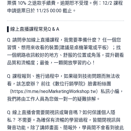
票價 10% 之退款手續費，逾期恕不受理。例：12/2 課程
申請退票日於 11/25 00:00 截止。
▌線上直播課程常見Q & A
Q. 請問參加線上直播課程，我需要準備什麼？ 任一個您
習慣、想用來收看的裝置(建議是桌機筆電或平板）；找
一個網路收訊較好的地方、舒服的位置或角落，提升觀看
品質和流暢度；最後，一顆開放學習的心！
Q. 課程報到、進行過程中，如果碰到技術問題而無法收
看，該怎麼辦？ 前往《數位行銷學院》臉書粉絲團
（https://m.me/neoMarketingWorkshop.tw）私訊小編，
我們將由工作人員為您做一對一的疑難排解。
Q. 線上直播會需要開視訊或聲音嗎？如何保護個人隱
私？ 不需要。為確保有流暢的學習過程，皆關閉視訊與
聲音功能。除了講師畫面、簡報外，學員間不會看到彼此