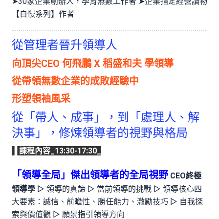
➤30家企業創辦人，孕育無數工作者 ➤企業指定經營讀物
【自慢系列】作者
從管理者晉升領導人
向頂尖CEO 何飛鵬 X 稻盛和夫 學領導
從帶領無數企業的成敗經驗中
形塑領袖風采
從「帶人、成事」，到「處理人、解
決事」，修煉領導者的視野與格局
▐ 課程內容_13:30-17:30_
「領導全局」傑出領導者的全局視野
CEO終極
領導學
▻ 領導的真諦 ▻ 當前領導的挑戰 ▻ 領導核心四
大要素：誠信、前瞻性、勝任能力、激勵技巧 ▻ 自我探
索與價值觀 ▻ 願景指引領導方向