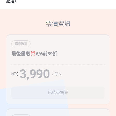
起送）
票價資訊
結束售票
最後優惠⏰6/6前89折
3,990
/ 每人
NT$
已結束售票