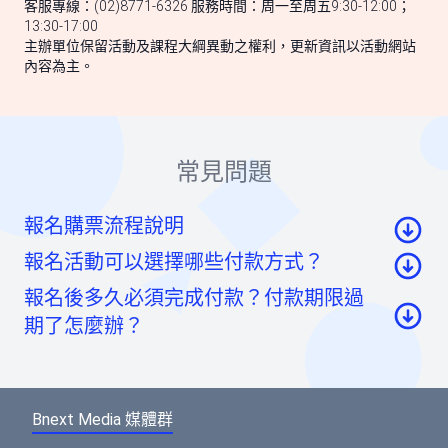
客服專線：(02)8771-6326 服務時間：周一至周五9:30-12:00；
13:30-17:00
主辦單位保留活動及課程大綱異動之權利，更新資訊以活動網站
內容為主。
常見問題
報名購票流程說明
報名活動可以選擇哪些付款方式？
至活動頁面點選「我要報名」按鈕後，至票券資
報名後多久必須完成付款？付款期限過
訊頁點選「請先登入」按鈕。
信用卡：頁面將轉至綠界科技頁面線上刷卡
期了怎麼辦？
至會員登入頁點選「使用Google帳號」或「使用
虛擬帳號：提供一組國泰世華信義分行帳號，可
Facebook帳號」快速登入，或輸入email及密碼登
如您報名後未馬上付款，系統將於48小時內為您保
ATM/線上轉帳、臨櫃匯款，部分銀行將向您收取
入。（若您尚未成為BNEXTMEDIA會員，請點選
留報名的席次。如超過付款時限尚未收到您的報名
手續費。如匯款金額與訂單金額不符，將無法付
下方的註冊按鈕，即可註冊會員帳號。）
Bnext Media 媒體群
費用，系統無法為您保留席次，要參加活動請重新
款成功。