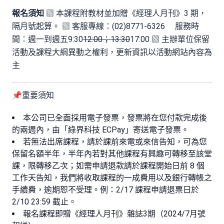
報名須知
▧ 本課程附教材並加贈《經理人月刊》3 期，
隔月號起算。 ▧ 客服專線：(02)8771-6326 服務時
間：週一到週五9:30
12:00；13:30
17:00 ▧ 主辦單位保留
活動及課程大綱異動之權利，更新資訊以活動網站內容為
主
📌重要須知
本公司已全面採用電子發票，發票將在您付款完成後
的兩週內，由「綠界科技 ECPay」寄送電子發票。
若無法出席課程，請於課前來電或來信告知，可為您
保留名額半年，半年內若對其他課程有興趣可轉移至該堂
課，限轉移乙次；如需申請退款請於課程開始日前 8 個
工作天告知，我們將收取課程的一成費用以及銀行轉帳之
手續費，逾期恕不受理。例：2/17 課程申請退票日於
2/10 23:59 截止。
報名課程即贈《經理人月刊》雜誌3期（2024/7月號