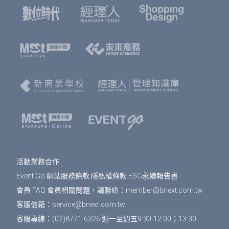
報名。
選擇您欲報名的票種及張數後，點選「確認」按
鈕。
請填寫或確認您的會員資料，此資料將可帶入報
名表單中，加速您的報名流程。
填寫報名表單，若為多人報名，您可選擇是否填
寫每個人的資料，或只填寫一位代表人資料。若
點選「帶入會員資料」按鈕，將可帶入剛剛填寫
的會員資料，節省您填寫表單的時間。填寫表單
完成後，點選「確認」按鈕。
免費活動
： 前往訂單預覽頁，確認訂單資訊無誤
之後，按下「確認」即完成報名。
活動業務合作
付費活動
： 選擇付款方式、填寫發票資訊，按下
Event Go 網站服務條款
隱私權條款
ESG永續報告書
「確認」會到訂單預覽頁，確認訂單資訊無誤之
後，按下「確認」即完成報名。
會員 FAQ
會員相關問題，請聯絡：
member@bnext.com.tw
客服信箱：
service@bnext.com.tw
報名完成後，您將在您登入會員時所用的email信
客服專線：(02)8771-6326 週一至週五9:30-12:00；13:30-
箱中，收到系統發送的報名完成通知信。