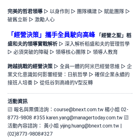
完美的哲君領導
▻ 以身作則 ▻ 團隊構建 ▻ 賦能團隊 ▻
破舊立新 ▻ 激勵人心
「經營決策」攜手全員駛向高峰
「經營之聖」稻
盛和夫的領導實戰解析
▻ 深入解析稻盛和夫的管理哲學
▻ 必須突破的障礙 ▻ 領導核心團隊 ▻ 領導人教育
跨越挑戰的經營決策
▻ 全員一體的阿米巴經營思維 ▻ 企
業文化意識如何影響經營：日航哲學 ▻ 確保企業永續的
接班人培養 ▻ 從低谷到高峰的V型反轉
活動資訊
▧ 報名與票價洽詢：
course@bnext.com.tw
楊小姐 02-
8773-9808 #355
karen.yang@managertoday.com.tw
▧
活動內容諮詢： 黃小姐
yijing.huang@bnext.com.tw
|
(02)8773-9808#327