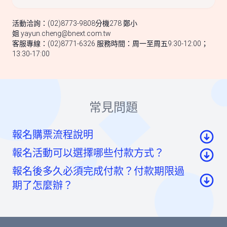
活動洽詢：(02)8773-9808分機278 鄭小
姐
yayun.cheng@bnext.com.tw
客服專線：(02)8771-6326 服務時間：周一至周五9:30-12:00；
13:30-17:00
常見問題
報名購票流程說明
報名活動可以選擇哪些付款方式？
至活動頁面點選「我要報名」按鈕後，至票券資
報名後多久必須完成付款？付款期限過
訊頁點選「請先登入」按鈕。
信用卡：頁面將轉至綠界科技頁面線上刷卡
期了怎麼辦？
至會員登入頁點選「使用Google帳號」或「使用
虛擬帳號：提供一組國泰世華信義分行帳號，可
Facebook帳號」快速登入，或輸入email及密碼登
如您報名後未馬上付款，系統將於48小時內為您保
ATM/線上轉帳、臨櫃匯款，部分銀行將向您收取
入。（若您尚未成為BNEXTMEDIA會員，請點選
留報名的席次。如超過付款時限尚未收到您的報名
手續費。如匯款金額與訂單金額不符，將無法付