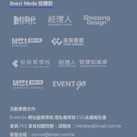
下方的註冊按鈕，即可註冊會員帳號。）
Bnext Media 媒體群
費用，系統無法為您保留席次，要參加活動請重新
款成功。
報名。
選擇您欲報名的票種及張數後，點選「確認」按
鈕。
請填寫或確認您的會員資料，此資料將可帶入報
名表單中，加速您的報名流程。
填寫報名表單，若為多人報名，您可選擇是否填
寫每個人的資料，或只填寫一位代表人資料。若
點選「帶入會員資料」按鈕，將可帶入剛剛填寫
的會員資料，節省您填寫表單的時間。填寫表單
完成後，點選「確認」按鈕。
免費活動
： 前往訂單預覽頁，確認訂單資訊無誤
之後，按下「確認」即完成報名。
活動業務合作
付費活動
： 選擇付款方式、填寫發票資訊，按下
Event Go 網站服務條款
隱私權條款
ESG永續報告書
「確認」會到訂單預覽頁，確認訂單資訊無誤之
後，按下「確認」即完成報名。
會員 FAQ
會員相關問題，請聯絡：
member@bnext.com.tw
客服信箱：
service@bnext.com.tw