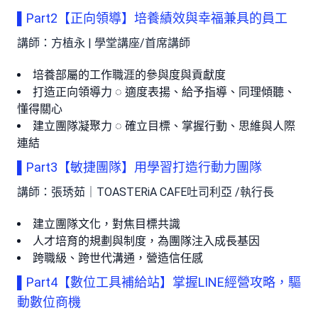
▌Part2【正向領導】培養績效與幸福兼具的員工
講師：方植永 | 學堂講座/首席講師
培養部屬的工作職涯的參與度與貢獻度
打造正向領導力 ◌ 適度表揚、給予指導、同理傾聽、
懂得關心
建立團隊凝聚力 ◌ 確立目標、掌握行動、思維與人際
連結
▌Part3【敏捷團隊】用學習打造行動力團隊
講師：張琇茹｜TOASTERiA CAFE吐司利亞 /執行長
建立團隊文化，對焦目標共識
人才培育的規劃與制度，為團隊注入成長基因
跨職級、跨世代溝通，營造信任感
▌Part4【數位工具補給站】掌握LINE經營攻略，驅
動數位商機