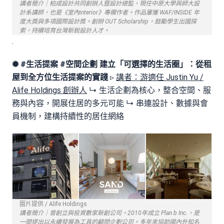
講者簡介｜柏成設計共同創辦人暨設計總監，現任中原大學與師大設
計系講師，也是《室內interior》專欄作者。作品屢獲 WAF/INSIDE 年
度大獎與多項國際設計獎。創辦 OUT Scholarship，鼓勵學生出國探
索，持續培育台灣新銳設計人才。
.
✺ #生活提案 #空間企劃
建立「可選擇的生活圈」：從租
屋到全方位生活提案的實踐
▹
講者：游適任 Justin Yu /
Alife Holdings 創辦人
↳ 生活企劃為核心，整合空間、服
務與內容，開展住居的多元可能 ↳ 串連設計、數據與會
員機制，建構持續性的居住網絡
圖片提供 / Alife Holdings
講者簡介｜曾創立與投資數家新創公司。2010年成立 Plan b Inc.，是
一間提出以永續發展為工具的顧問企劃公司。多年來協助國內外知名