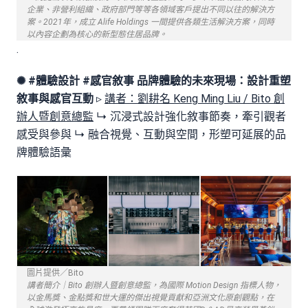
企業、非營利組織、政府部門等等各領域客戶提出不同以往的解決方
案。2021年，成立 Alife Holdings 一間提供各類生活解決方案，同時
以內容企劃為核心的新型態住居品牌。
.
✺ #體驗設計 #感官敘事
品牌體驗的未來現場：設計重塑
敘事與感官互動
▹
講者：劉耕名 Keng Ming Liu / Bito 創
辦人暨創意總監
↳ 沉浸式設計強化敘事節奏，牽引觀者
感受與參與 ↳ 融合視覺、互動與空間，形塑可延展的品
牌體驗語彙
圖片提供／Bito
講者簡介｜Bito 創辦人暨創意總監，為國際 Motion Design 指標人物，
以金馬獎、金點獎和世大運的傑出視覺貢獻和亞洲文化原創觀點，在