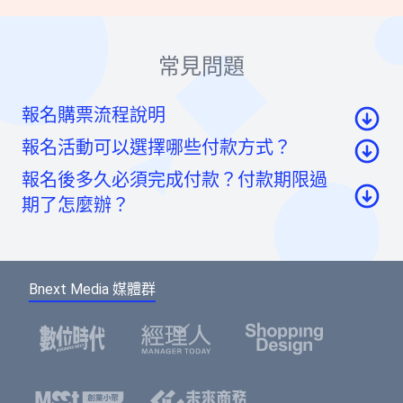
常見問題
報名購票流程說明
報名活動可以選擇哪些付款方式？
至活動頁面點選「我要報名」按鈕後，至票券資
報名後多久必須完成付款？付款期限過
訊頁點選「請先登入」按鈕。
信用卡：頁面將轉至綠界科技頁面線上刷卡
期了怎麼辦？
至會員登入頁點選「使用Google帳號」或「使用
虛擬帳號：提供一組國泰世華信義分行帳號，可
Facebook帳號」快速登入，或輸入email及密碼登
如您報名後未馬上付款，系統將於48小時內為您保
ATM/線上轉帳、臨櫃匯款，部分銀行將向您收取
入。（若您尚未成為BNEXTMEDIA會員，請點選
留報名的席次。如超過付款時限尚未收到您的報名
手續費。如匯款金額與訂單金額不符，將無法付
下方的註冊按鈕，即可註冊會員帳號。）
Bnext Media 媒體群
費用，系統無法為您保留席次，要參加活動請重新
款成功。
報名。
選擇您欲報名的票種及張數後，點選「確認」按
鈕。
請填寫或確認您的會員資料，此資料將可帶入報