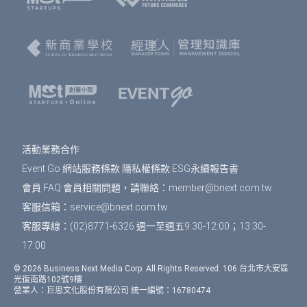
名表單中，加速您的報名流程。
填寫報名表單，若為多人報名，您可選擇是否填
寫每個人的資料，或只填寫一位代表人資料。若
點選「帶入會員資料」按鈕，將可帶入剛剛填寫
的會員資料，節省您填寫表單的時間。填寫表單
完成後，點選「確認」按鈕。
免費活動
： 前往訂單預覽頁，確認訂單資訊無誤
之後，按下「確認」即完成報名。
活動業務合作
付費活動
： 選擇付款方式、填寫發票資訊，按下
Event Go 網站服務條款
隱私權條款
ESG永續報告書
「確認」會到訂單預覽頁，確認訂單資訊無誤之
後，按下「確認」即完成報名。
會員 FAQ
會員相關問題，請聯絡：
member@bnext.com.tw
客服信箱：
service@bnext.com.tw
報名完成後，您將在您登入會員時所用的email信
客服專線：(02)8771-6326 週一至週五9:30-12:00；13:30-
箱中，收到系統發送的報名完成通知信。
17:00
© 2026 Business Next Media Corp. All Rights Reserved. 106 台北市大安區
光復南路102號9樓
營業人：巨思文化股份有限公司 統一編號：16780474