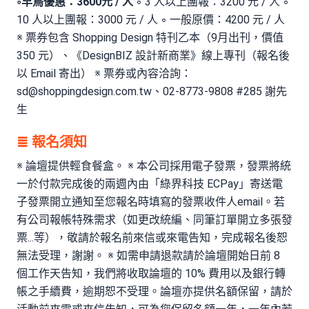
◦早鳥優惠：3600元 / 人
◦ 3 人以上團報：3200 元 / 人 ◦
10 人以上團報：3000 元 / 人 ◦ 一般原價：4200 元 / 人
※ 票券包含 Shopping Design 特刊乙本（9月出刊，價值
350 元）、《DesignBIZ 設計新商業》線上專刊（報名後
以 Email 寄出） ※ 票券或內容洽詢：
sd@shoppingdesign.com.tw
、02-8773-9808 #285 謝先
生
≣ 報名須知
※ 論壇提供輕食餐盒。 ※ 本公司採用電子發票，發票將統
一於付款完成後的兩週內由「綠界科技 ECPay」寄送電
子發票開立通知至您報名時填寫的發票收件人email。若
有公司報帳特殊需求（如更改統編、同筆訂單開立多張發
票...等），敬請於報名前來信或來電告知，完成報名後恕
無法受理，謝謝。 ※ 如需申請退款請於論壇開始日前 8
個工作天告知，我們將收取論壇的 10% 費用以及銀行轉
帳之手續費，逾期恕不受理。論壇亦提供名額保留，請於