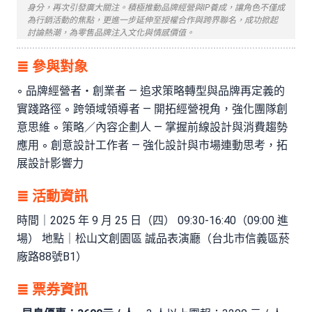
身分，再次引發廣大關注。積極推動品牌經營與IP養成，讓角色不僅成
為行銷活動的焦點，更進一步延伸至授權合作與跨界聯名，成功掀起
討論熱潮，為零售品牌注入文化與情感價值。
≣ 參與對象
◦ 品牌經營者・創業者 — 追求策略轉型與品牌再定義的
實踐路徑 ◦ 跨領域領導者 — 開拓經營視角，強化團隊創
意思維 ◦ 策略／內容企劃人 — 掌握前線設計與消費趨勢
應用 ◦ 創意設計工作者 — 強化設計與市場連動思考，拓
展設計影響力
≣ 活動資訊
時間｜2025 年 9 月 25 日（四） 09:30-16:40（09:00 進
場） 地點｜松山文創園區 誠品表演廳（台北市信義區菸
廠路88號B1）
≣ 票券資訊