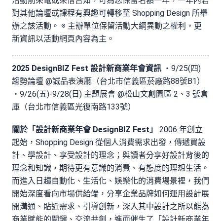
活動前來電或來信告知，可為您保留名額一年，一年內若
對其他論壇或課程有興趣可轉移至 Shopping Design 所舉
辦之該活動。 ※ 主辦單位保留活動大綱異動之權利，更
新資訊以活動網頁內容為主。
2025 DesignBIZ Fest 設計新商業年會資訊
・9/25(四)
趨勢論壇 @誠品表演廳（台北市信義區菸廠路88號B1）
・9/26(五)-9/28(日) 主題展會 @松山文創園區 2、3 號倉
庫（台北市信義區光復南路133號）
關於「設計新商業年會 DesignBIZ Fest」
2006 年創立
起始，Shopping Design 從個人消費需求出發，傳遞買設
計、學設計、享受設計的理念；與讀者分享好設計背後的
理念和知識，期待更有意識的消費、有態度的理想生活。
而進入日趨自動化、生活化、娛樂化的消費場景裡，我們
開始深度看向市場供給端，分享企業品牌如何運用設計展
開溝通、貼近需求、引導創新，深入其中設計之所以能為
商業賦能的關鍵、交流共創，進而催生了「設計新商業年