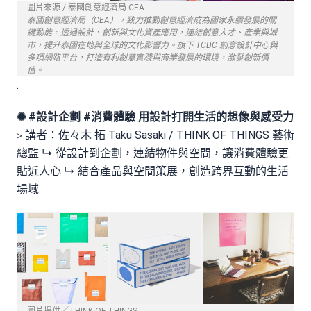
圖片來源 / 泰國創意經濟局 CEA
泰國創意經濟局（CEA），致力推動創意經濟成為國家永續發展的關
鍵動能。透過設計、創新與文化資產應用，連結創意人才、產業與城
市，提升泰國在地與全球的文化影響力。旗下 TCDC 創意設計中心與
多項網路平台，打造有利創意實踐與商業發展的環境，激發創新價
值。
.
✺ #設計企劃 #消費體驗
用設計打開生活的想像與感受力
▹
講者：佐々木 拓 Taku Sasaki / THINK OF THINGS 藝術
總監
↳ 從設計到企劃，連結物件與空間，讓消費體驗更
貼近人心 ↳ 結合產品與空間策展，創造跨界互動的生活
場域
圖片提供／THINK OF THINGS