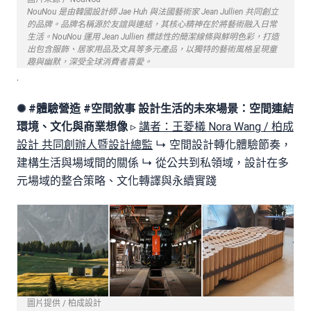
NouNou 是由韓國設計師 Jae Huh 與法國藝術家 Jean Jullien 共同創立
的品牌。品牌名稱源於友誼與連結，其核心精神在於將藝術融入日常
生活。NouNou 運用 Jean Jullien 標誌性的簡潔線條與鮮明色彩，打造
出包含服飾、居家用品及文具等多元產品，以獨特的藝術風格呈現童
趣與幽默，深受全球消費者喜愛。
.
✺ #體驗營造 #空間敘事
設計生活的未來場景：空間連結
環境、文化與商業想像
▹
講者：王菱檥 Nora Wang / 柏成
設計 共同創辦人暨設計總監
↳ 空間設計轉化體驗節奏，
建構生活與場域間的關係 ↳ 從公共到私領域，設計在多
元場域的整合策略、文化轉譯與永續實踐
圖片提供 / 柏成設計