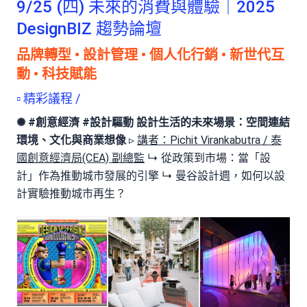
9/25 (四) 未來的消費與體驗｜2025
DesignBIZ 趨勢論壇
品牌轉型 • 設計管理 • 個人化行銷 • 新世代互
動 • 科技賦能
▫ 精彩議程 /
✺ #創意經濟 #設計驅動
設計生活的未來場景：空間連結
環境、文化與商業想像
▹
講者：Pichit Virankabutra / 泰
國創意經濟局(CEA) 副總監
↳ 從政策到市場：當「設
計」作為推動城市發展的引擎 ↳ 曼谷設計週，如何以設
計實驗推動城市再生？