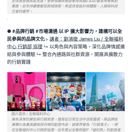
全球激發極高能見度，更帶領團隊兩度奪得英國D＆AD最高榮譽黃鉛
筆獎。近年持續實驗性跨域探索，希望改寫設計與體驗，人類與科技
交會的邊界。
.
✺ #品牌行銷 #市場溝通
以 IP 擴大影響力，建構可以全
民參與的品牌文化
▹
講者：劉鴻徵 James Liu / 全聯福利
中心 行銷部 協理
↳ 以角色與內容策略，深化品牌情感連
結與參與體驗 ↳ 整合內通路與社群資源，開展具擴散力
的行銷實踐
圖片提供 / 全聯福利中心
擁有深厚的廣告與行銷背景，擅長從日常生活中汲取靈感，將品牌故
事轉化為兼具趣味與共鳴的創意內容，被業界譽為「行銷鬼才」，現
任全聯福利中心行銷部協理，近年更以全聯明星IP「福利熊」的創造者