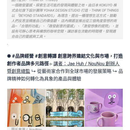
一個啟發靈感、探索生活可能的發現與體驗之地。由日本 KOKUYO 株
式会社旗下設計團隊 YOHAK DESIGN STUDIO 打造，THINK OF THINGS
以 「BEYOND STANDARDS」 為理念，提出一種理想生活方式，鼓勵
人們反思並精進自己的價值觀。 店內精選並推出從三個角度發想的商
品—「合理的功能」、「啟發創意的靈感」、「激發想像的提問」，並
設有可靜心思考與構想的咖啡空間，讓訪客在流動的時間裡，發現適
合自己的靈感與工具。
.
✺ #品牌經營 #創意轉譯
創意跨界連結文化與市場，打造
創作者品牌多元路徑
▹
講者：Jae Huh / NouNou 創辦人
暨創意總監
↳ 從藝術家合作到全球市場的發展策略 ↳ 品
牌精神如何轉化為具象的產品與體驗
圖片來源 / NouNou