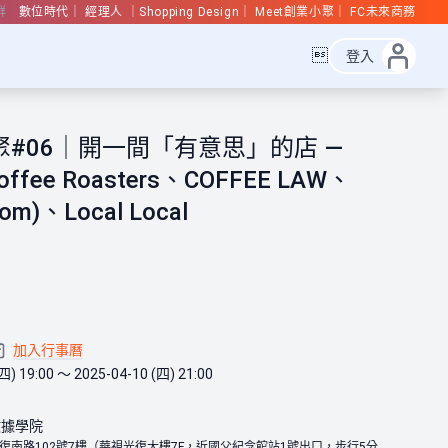
群
數位時代
經理人
Shopping Design
Meet創業小聚
FC未來商務

登入
聚#06｜開一間「有意思」的店 —
Coffee Roasters、COFFEE LAW、
oom)、Local Local
加入行事曆
四) 19:00 ～ 2025-04-10 (四) 21:00
意數據學院
復南路102號7樓（華視光復大樓7F，近國父紀念館站1號出口，步行5分