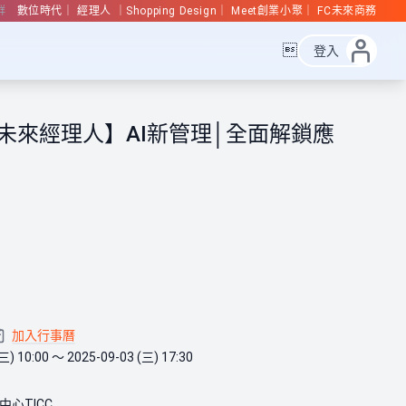
群
數位時代
經理人
Shopping Design
Meet創業小聚
FC未來商務

登入
5未來經理人】AI新管理│全面解鎖應
加入行事曆
三) 10:00 ～ 2025-09-03 (三) 17:30
心TICC