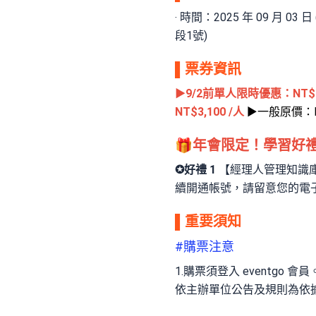
‧ 時間：2025 年 09 月 0
段1號)
▌票券資訊
▶9/2前單人限時優惠：NT$3,
NT$3,100 /人
▶一般原價：NT
🎁年會限定！學習好
✪好禮 1
【經理人管理知識庫】
續開通帳號，請留意您的電
▌重要須知
#購票注意
1.購票須登入 eventg
依主辦單位公告及規則為依