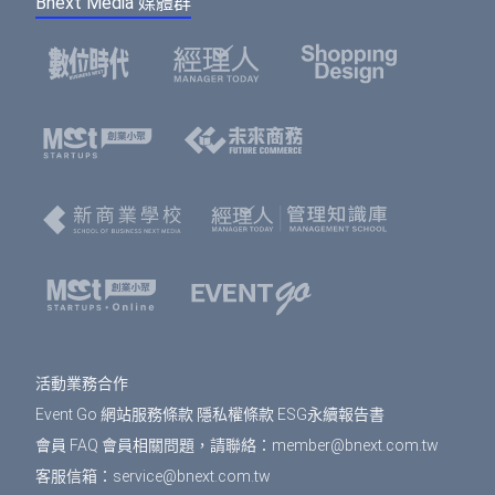
Bnext Media 媒體群
費用，系統無法為您保留席次，要參加活動請重新
款成功。
報名。
選擇您欲報名的票種及張數後，點選「確認」按
鈕。
請填寫或確認您的會員資料，此資料將可帶入報
名表單中，加速您的報名流程。
填寫報名表單，若為多人報名，您可選擇是否填
寫每個人的資料，或只填寫一位代表人資料。若
點選「帶入會員資料」按鈕，將可帶入剛剛填寫
的會員資料，節省您填寫表單的時間。填寫表單
完成後，點選「確認」按鈕。
免費活動
： 前往訂單預覽頁，確認訂單資訊無誤
之後，按下「確認」即完成報名。
活動業務合作
付費活動
： 選擇付款方式、填寫發票資訊，按下
Event Go 網站服務條款
隱私權條款
ESG永續報告書
「確認」會到訂單預覽頁，確認訂單資訊無誤之
後，按下「確認」即完成報名。
會員 FAQ
會員相關問題，請聯絡：
member@bnext.com.tw
客服信箱：
service@bnext.com.tw
報名完成後，您將在您登入會員時所用的email信