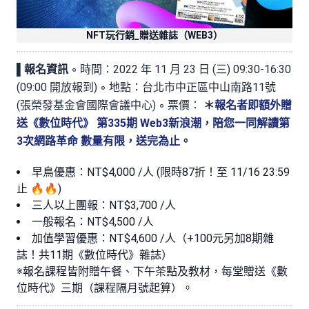
NFT玩行銷_贈送雜誌（WEB3）
▌
報名資訊
◦ 時間：2022 年 11 月 23 日 (三) 09:30-16:30
(09:00 開放報到) ◦ 地點：台北市中正區中山南路11號
(張榮發基金會國際會議中心) ◦ 票價：
＊
報名者即額外贈
送《數位時代》 第335期 Web3新浪潮，陪您一同解讀第
3次網路革命 數量有限，送完為止
。
早鳥優惠：NT$4,000 /人 (限時87折！至 11/16 23:59
止 🔥🔥)
三人以上團報：NT$3,700 /人
一般報名：NT$4,500 /人
加值學習優惠：NT$4,600 /人（+100元另加8期雜
誌！共11期《數位時代》雜誌）
※報名課程皆附贈午餐、下午茶點及教材，每堂贈送《數
位時代》三期（課程隔月號起算）。