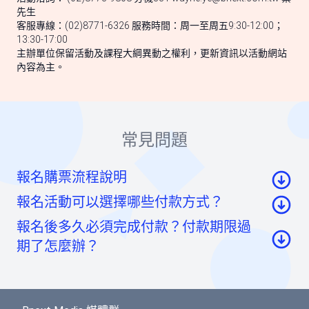
先生
客服專線：(02)8771-6326 服務時間：周一至周五9:30-12:00；
13:30-17:00
主辦單位保留活動及課程大綱異動之權利，更新資訊以活動網站
內容為主。
常見問題
報名購票流程說明
報名活動可以選擇哪些付款方式？
至活動頁面點選「我要報名」按鈕後，至票券資
報名後多久必須完成付款？付款期限過
訊頁點選「請先登入」按鈕。
信用卡：頁面將轉至綠界科技頁面線上刷卡
期了怎麼辦？
至會員登入頁點選「使用Google帳號」或「使用
虛擬帳號：提供一組國泰世華信義分行帳號，可
Facebook帳號」快速登入，或輸入email及密碼登
如您報名後未馬上付款，系統將於48小時內為您保
ATM/線上轉帳、臨櫃匯款，部分銀行將向您收取
入。（若您尚未成為BNEXTMEDIA會員，請點選
留報名的席次。如超過付款時限尚未收到您的報名
手續費。如匯款金額與訂單金額不符，將無法付
下方的註冊按鈕，即可註冊會員帳號。）