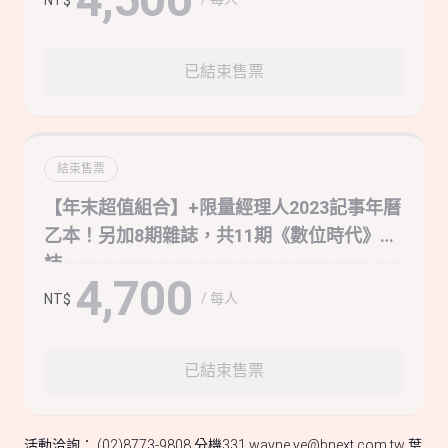
已結束售票
結束售票
【年末超值組合】+限量經理人2023記事年曆
乙本！另加8期雜誌，共11期《數位時代》雜
誌
4,700
/ 每人
NT$
已結束售票
活動洽詢： (02)8773-9808 分機331
wayne.ye@bnext.com.tw
葉