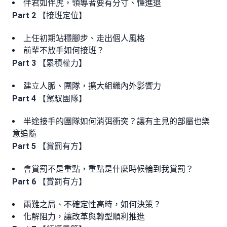
伴君如伴虎，領導者要有分寸、懂進退
Part 2
【接班定位】
上任初期站穩腳步、走出個人風格
前輩不放手如何接班？
Part 3
【累積權力】
建立人脈、團隊，擴大組織內外影響力
Part 4
【駕馭團隊】
半途接手的團隊如何消弭衝突？讓有主見的部屬也樂
意追隨
Part 5
【賞罰有方】
會賞罰不是重點，重點是什麼時候輪到我賞罰？
Part 6
【賞罰有方】
兩難之局、不確定性高時，如何決策？
化解阻力，讓改革與轉型順利推進