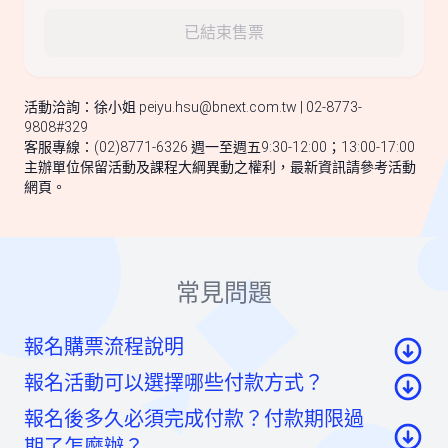
已結束售票
活動洽詢：徐小姐
peiyu.hsu@bnext.com.tw
| 02-8773-
9808#329
客服專線：(02)8771-6326 週一至週五9:30-12:00；13:00-17:00
主辦單位保留活動及課程大綱異動之權利，最新資訊請參考活動
網頁。
常見問題
報名購票流程說明
報名活動可以選擇哪些付款方式？
至活動頁面點選「我要報名」按鈕後，至票券資
報名後多久必須完成付款？付款期限過
訊頁點選「請先登入」按鈕。
信用卡：頁面將轉至綠界科技頁面線上刷卡
期了怎麼辦？