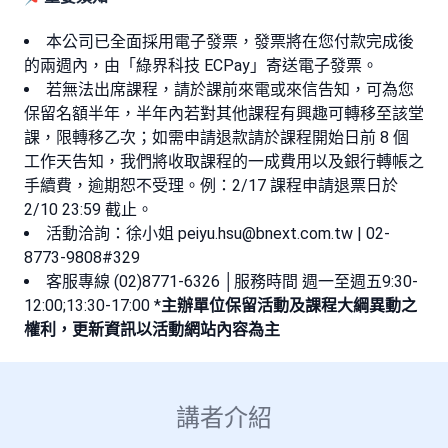
本公司已全面採用電子發票，發票將在您付款完成後
的兩週內，由「綠界科技 ECPay」寄送電子發票。
若無法出席課程，請於課前來電或來信告知，可為您
保留名額半年，半年內若對其他課程有興趣可轉移至該堂
課，限轉移乙次；如需申請退款請於課程開始日前 8 個
工作天告知，我們將收取課程的一成費用以及銀行轉帳之
手續費，逾期恕不受理。例：2/17 課程申請退票日於
2/10 23:59 截止。
活動洽詢：徐小姐
peiyu.hsu@bnext.com.tw
| 02-
8773-9808#329
客服專線 (02)8771-6326 │服務時間 週一至週五9:30-
12:00;13:30-17:00 *
主辦單位保留活動及課程大綱異動之
權利，更新資訊以活動網站內容為主
講者介紹