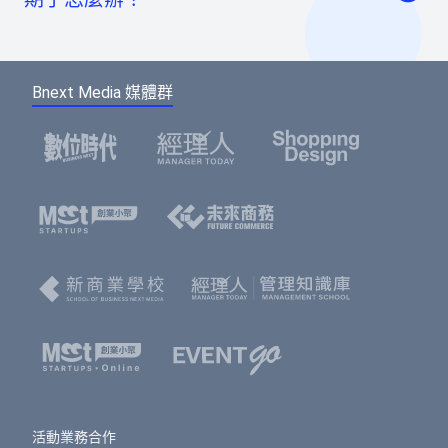
至會員登入頁點選「使用Google帳號」或「使用
虛擬帳號：提供一組國泰世華信義分行帳號，可
Facebook帳號」快速登入，或輸入email及密碼登
如您報名後未馬上付款，系統將於48小時內為您保
ATM/線上轉帳、臨櫃匯款，部分銀行將向您收取
入。（若您尚未成為BNEXTMEDIA會員，請點選
留報名的席次。如超過付款時限尚未收到您的報名
手續費。如匯款金額與訂單金額不符，將無法付
下方的註冊按鈕，即可註冊會員帳號。）
Bnext Media 媒體群
費用，系統無法為您保留席次，要參加活動請重新
款成功。
報名。
選擇您欲報名的票種及張數後，點選「確認」按
鈕。
請填寫或確認您的會員資料，此資料將可帶入報
名表單中，加速您的報名流程。
填寫報名表單，若為多人報名，您可選擇是否填
寫每個人的資料，或只填寫一位代表人資料。若
點選「帶入會員資料」按鈕，將可帶入剛剛填寫
的會員資料，節省您填寫表單的時間。填寫表單
完成後，點選「確認」按鈕。
免費活動
： 前往訂單預覽頁，確認訂單資訊無誤
之後，按下「確認」即完成報名。
活動業務合作
付費活動
： 選擇付款方式、填寫發票資訊，按下