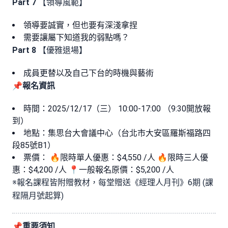
Part 7
【領導風範】
領導要誠實，但也要有深淺拿捏
需要讓屬下知道我的弱點嗎？
Part 8
【優雅退場】
成員更替以及自己下台的時機與藝術
📌報名資訊
時間：2025/12/17（三） 10:00-17:00 （9:30開放報
到）
地點：集思台大會議中心（台北市大安區羅斯福路四
段85號B1）
票價： 🔥限時單人優惠：$4,550 /人 🔥限時三人優
惠：$4,200 /人 📍一般報名原價：$5,200 /人
※報名課程皆附贈教材，每堂贈送《經理人月刊》6期 (課
程隔月號起算)
📌重要須知