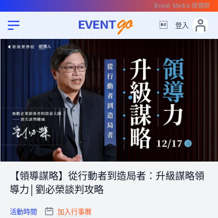
Bnext Media 媒體群

登入
【領導謀略】從行動者到造局者：升級謀略領
導力│劉必榮談判攻略
活動時間
加入行事曆