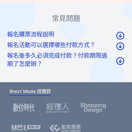
常見問題
報名購票流程說明
報名活動可以選擇哪些付款方式？
至活動頁面點選「我要報名」按鈕後，至票券資
報名後多久必須完成付款？付款期限過
訊頁點選「請先登入」按鈕。
信用卡：頁面將轉至綠界科技頁面線上刷卡
期了怎麼辦？
至會員登入頁點選「使用Google帳號」或「使用
虛擬帳號：提供一組國泰世華信義分行帳號，可
Facebook帳號」快速登入，或輸入email及密碼登
如您報名後未馬上付款，系統將於48小時內為您保
ATM/線上轉帳、臨櫃匯款，部分銀行將向您收取
入。（若您尚未成為BNEXTMEDIA會員，請點選
留報名的席次。如超過付款時限尚未收到您的報名
手續費。如匯款金額與訂單金額不符，將無法付
下方的註冊按鈕，即可註冊會員帳號。）
Bnext Media 媒體群
費用，系統無法為您保留席次，要參加活動請重新
款成功。
報名。
選擇您欲報名的票種及張數後，點選「確認」按
鈕。
請填寫或確認您的會員資料，此資料將可帶入報
名表單中，加速您的報名流程。