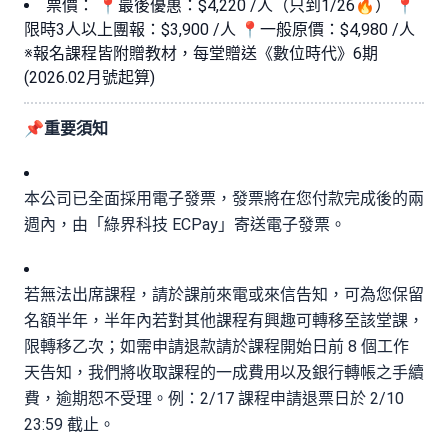
票價： 📍最後優惠：$4,220 /人（只到1/26🔥） 📍
限時3人以上團報：$3,900 /人 📍一般原價：$4,980 /人
※報名課程皆附贈教材，每堂贈送《數位時代》6期
(2026.02月號起算)
📌重要須知
本公司已全面採用電子發票，發票將在您付款完成後的兩
週內，由「綠界科技 ECPay」寄送電子發票。
若無法出席課程，請於課前來電或來信告知，可為您保留
名額半年，半年內若對其他課程有興趣可轉移至該堂課，
限轉移乙次；如需申請退款請於課程開始日前 8 個工作
天告知，我們將收取課程的一成費用以及銀行轉帳之手續
費，逾期恕不受理。例：2/17 課程申請退票日於 2/10
23:59 截止。