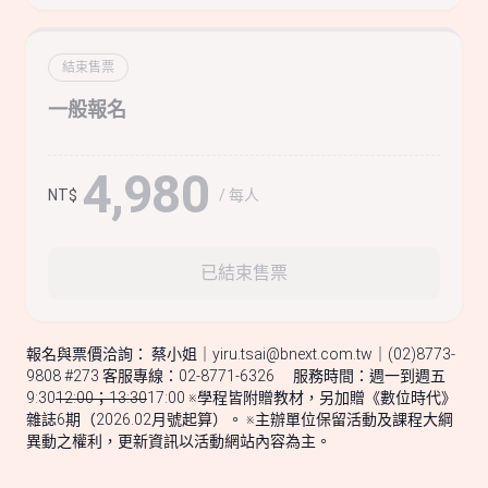
結束售票
一般報名
4,980
/ 每人
NT$
已結束售票
報名與票價洽詢： 蔡小姐｜
yiru.tsai@bnext.com.tw
｜(02)8773-
9808 #273 客服專線：02-8771-6326 服務時間：週一到週五
9:30
12:00；13:30
17:00 ※學程皆附贈教材，另加贈《數位時代》
雜誌6期（2026.02月號起算）。 ※主辦單位保留活動及課程大綱
異動之權利，更新資訊以活動網站內容為主。