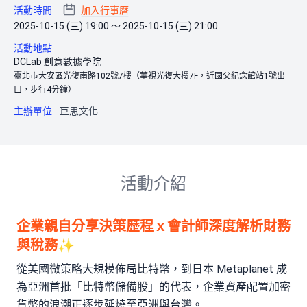
活動時間
加入行事曆
2025-10-15 (三) 19:00 ～ 2025-10-15 (三) 21:00
活動地點
DCLab 創意數據學院
臺北市大安區光復南路102號7樓（華視光復大樓7F，近國父紀念館站1號出
口，步行4分鐘）
主辦單位
巨思文化
活動介紹
企業親自分享決策歷程ｘ會計師深度解析財務
與稅務✨
從美國微策略大規模佈局比特幣，到日本 Metaplanet 成
為亞洲首批「比特幣儲備股」的代表，企業資產配置加密
貨幣的浪潮正逐步延燒至亞洲與台灣。