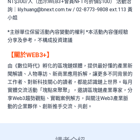
NT$300/人（出示WEB3+會員NFT可折價$100） 活動洽
詢｜
lily.huang@bnext.com.tw
/ 02-8773-9808 ext.113 黃
小姐
*主辦單位保留活動內容變動的權利 *本活動內容僅經驗
分享及參考，不構成投資建議
【關於WEB3+】
由《數位時代》孵化的區塊鏈媒體，提供最好懂的產業新
聞解讀、人物專訪、新商業應用拆解，讓更多不同背景的
工作者、對新科技關心的讀者，都能認識鏈上世界。每月
實體交流活動「塊點來聚聚」，邀請區塊鏈產業專家，分
享Web3趨勢觀點、實戰案例解方，與關注Web3產業脈
動的企業夥伴、創新推手交流、共創。