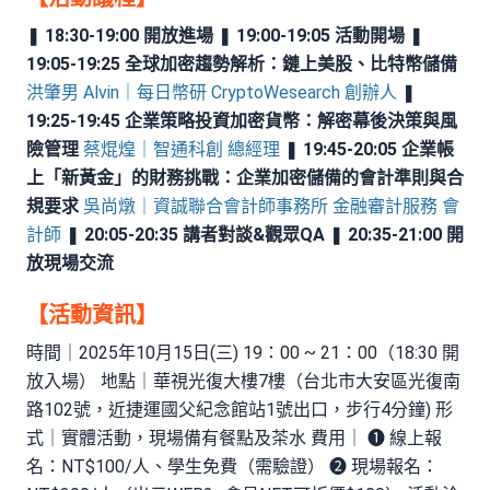
❚
18:30-19:00 開放進場
❚
19:00-19:05 活動開場
❚
19:05-19:25 全球加密趨勢解析：鏈上美股、比特幣儲備
洪肇男 Alvin｜每日幣研 CryptoWesearch 創辦人
❚
19:25-19:45 企業策略投資加密貨幣：解密幕後決策與風
險管理
蔡焜煌｜智通科創 總經理
❚
19:45-20:05 企業帳
上「新黃金」的財務挑戰：企業加密儲備的會計準則與合
規要求
吳尚燉｜資誠聯合會計師事務所 金融審計服務 會
計師
❚
20:05-20:35 講者對談&觀眾QA
❚
20:35-21:00 開
放現場交流
【活動資訊】
時間｜2025年10月15日(三) 19：00 ~ 21：00（18:30 開
放入場） 地點｜華視光復大樓7樓（台北市大安區光復南
路102號，近捷運國父紀念館站1號出口，步行4分鐘) 形
式｜實體活動，現場備有餐點及茶水 費用｜ ➊ 線上報
名：NT$100/人、學生免費（需驗證） ➋ 現場報名：