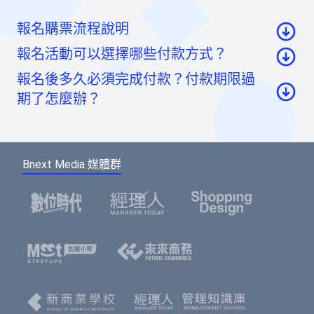
報名購票流程說明
報名活動可以選擇哪些付款方式？
至活動頁面點選「我要報名」按鈕後，至票券資
報名後多久必須完成付款？付款期限過
訊頁點選「請先登入」按鈕。
信用卡：頁面將轉至綠界科技頁面線上刷卡
期了怎麼辦？
至會員登入頁點選「使用Google帳號」或「使用
虛擬帳號：提供一組國泰世華信義分行帳號，可
Facebook帳號」快速登入，或輸入email及密碼登
如您報名後未馬上付款，系統將於48小時內為您保
ATM/線上轉帳、臨櫃匯款，部分銀行將向您收取
入。（若您尚未成為BNEXTMEDIA會員，請點選
留報名的席次。如超過付款時限尚未收到您的報名
手續費。如匯款金額與訂單金額不符，將無法付
下方的註冊按鈕，即可註冊會員帳號。）
Bnext Media 媒體群
費用，系統無法為您保留席次，要參加活動請重新
款成功。
報名。
選擇您欲報名的票種及張數後，點選「確認」按
鈕。
請填寫或確認您的會員資料，此資料將可帶入報
名表單中，加速您的報名流程。
填寫報名表單，若為多人報名，您可選擇是否填
寫每個人的資料，或只填寫一位代表人資料。若