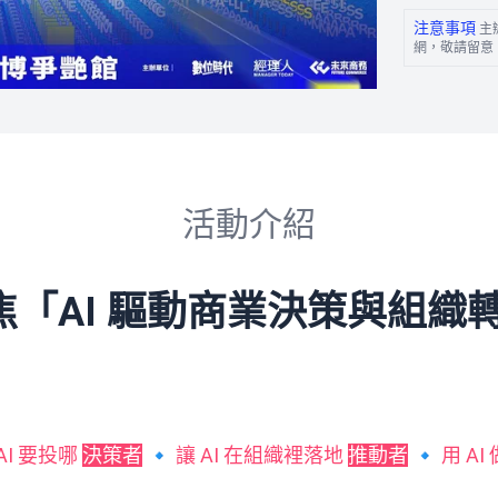
注意事項
主
網，敬請留意
活動介紹
「AI 驅動商業決策與組織
 AI 要投哪
決策者
🔹 讓 AI 在組織裡落地
推動者
🔹 用 