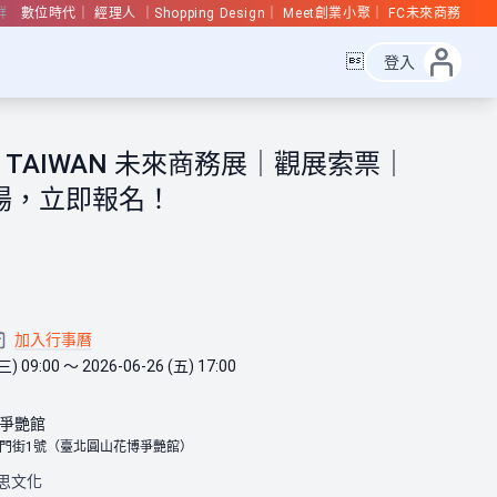
群
數位時代
經理人
Shopping Design
Meet創業小聚
FC未來商務

登入
 AI TAIWAN 未來商務展｜觀展索票｜
場，立即報名！
加入行事曆
三) 09:00 ～ 2026-06-26 (五) 17:00
爭艷館
門街1號（臺北圓山花博爭艷館）
思文化