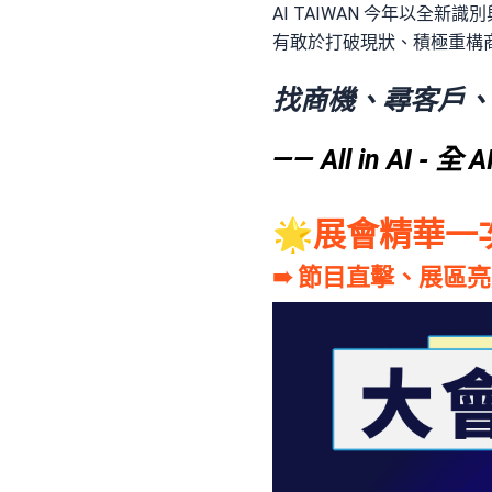
AI TAIWAN 今年以全
有敢於打破現狀、積極重構
找商機、尋客戶、
—— All in AI -
🌟展會精華一
➠ 節目直擊、展區