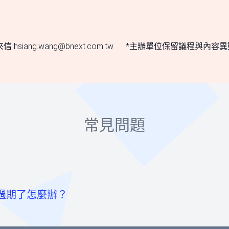
或來信
hsiang.wang@bnext.com.tw
*主辦單位保留議程與內容異
常見問題
過期了怎麼辦？
至票券資訊頁點選「請先登入」按鈕。
卡
或「使用Facebook帳號」快速登入，或輸入email及密碼登入。
內為您保留報名的席次。如超過付款時限尚未收到您的報名費用
號，可ATM/線上轉帳、臨櫃匯款，部分銀行將向您收取手續
號。）