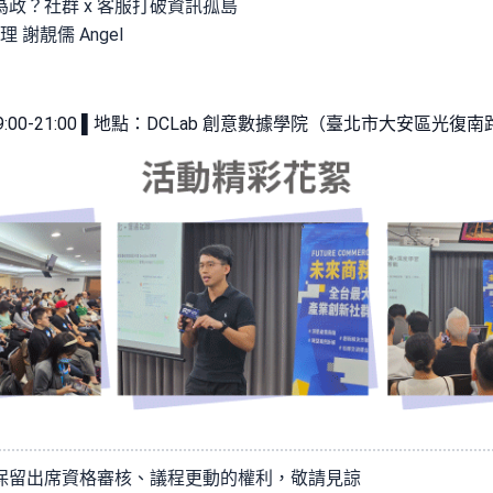
政？社群 x 客服打破資訊孤島
理 謝靚儒 Angel
四) 19:00-21:00 ▌地點：DCLab 創意數據學院（臺北市大安區光復南路
保留出席資格審核、議程更動的權利，敬請見諒