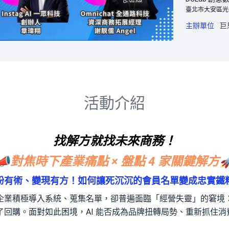
臺北市大安區光復南
主辦單位
巨
活動介紹
找解方就找未來商務！
📣對焦時下產業痛點 × 盤點 4 家關鍵解方
粉有術、變現有方！如何讓死沉沉的會員名單變成忠實鐵
企業積極導入系統、蒐集名單，卻普遍面臨「經營失靈」的窘境
了回購。面對如此困境，AI 能否成為品牌扭轉局勢、重新抓住消