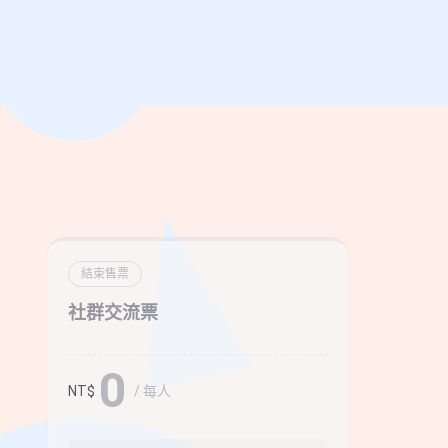
結束售票
社群交流票
0
/ 每人
NT$