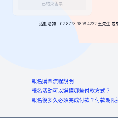
已結束售票
活動洽詢｜02-8773 9808 #232 王先生 
報名購票流程說明
報名活動可以選擇哪些付款方式？
報名後多久必須完成付款？付款期限
至活動頁面點選「我要報名」按鈕後，
信用卡：頁面將轉至綠界科技頁面線上刷
至會員登入頁點選「使用Google帳號」
如您報名後未馬上付款，系統將於48小時
虛擬帳號：提供一組國泰世華信義分行帳
點選下方的註冊按鈕，即可註冊會員帳