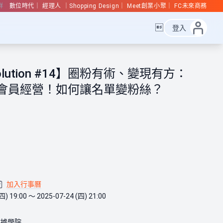
群
數位時代
經理人
Shopping Design
Meet創業小聚
FC未來商務

登入
Solution #14】圈粉有術、變現有方：
賦能會員經營！如何讓名單變粉絲？
加入行事曆
四) 19:00 ～ 2025-07-24 (四) 21:00
意數據學院