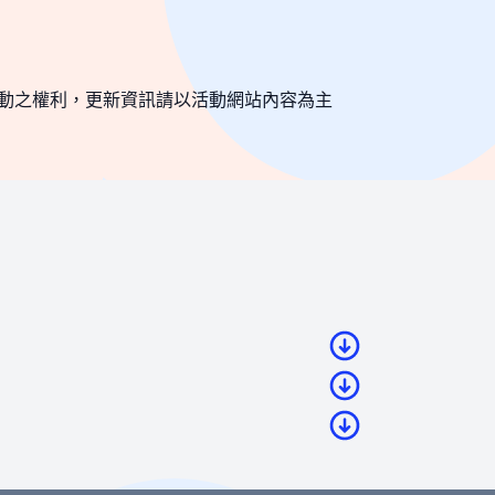
動之權利，更新資訊請以活動網站內容為主
（若您尚未成為BNEXTMEDIA會員，請
，系統無法為您保留席次，要參加活動請重新
費。如匯款金額與訂單金額不符，將無法付