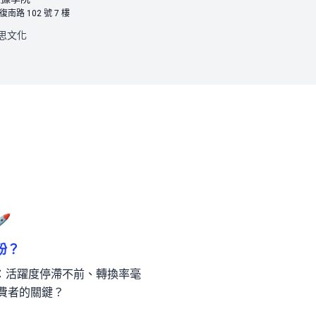
路 102 號 7 樓
思文化

粉？
：活躍度停滯不前、轉換率毫
費者的關鍵？