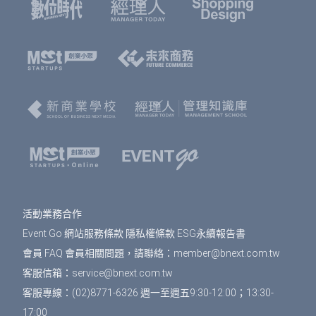
鈕。
請填寫或確認您的會員資料，此資料將可帶入報
名表單中，加速您的報名流程。
填寫報名表單，若為多人報名，您可選擇是否填
寫每個人的資料，或只填寫一位代表人資料。若
點選「帶入會員資料」按鈕，將可帶入剛剛填寫
的會員資料，節省您填寫表單的時間。填寫表單
完成後，點選「確認」按鈕。
免費活動
： 前往訂單預覽頁，確認訂單資訊無誤
之後，按下「確認」即完成報名。
活動業務合作
付費活動
： 選擇付款方式、填寫發票資訊，按下
Event Go 網站服務條款
隱私權條款
ESG永續報告書
「確認」會到訂單預覽頁，確認訂單資訊無誤之
後，按下「確認」即完成報名。
會員 FAQ
會員相關問題，請聯絡：
member@bnext.com.tw
客服信箱：
service@bnext.com.tw
報名完成後，您將在您登入會員時所用的email信
客服專線：(02)8771-6326 週一至週五9:30-12:00；13:30-
箱中，收到系統發送的報名完成通知信。
17:00