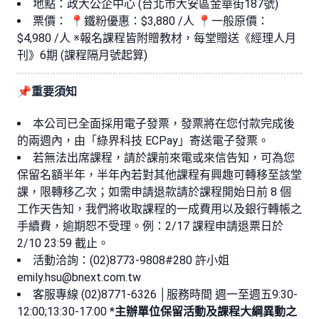
地點：政大公企中心 (台北市大安區金華街187號)
票價： 📍鐵粉優惠：$3,880 /人 📍一般原價：
$4,980 /人 ※報名課程皆附贈教材，每堂贈送《經理人月
刊》6期 (課程隔月號起算)
📌重要須知
本公司已全面採用電子發票，發票將在您付款完成後
的兩週內，由「綠界科技 ECPay」寄送電子發票。
若無法出席課程，請於課前來電或來信告知，可為您
保留名額半年，半年內若對其他課程有興趣可轉移至該堂
課，限轉移乙次；如需申請退款請於課程開始日前 8 個
工作天告知，我們將收取課程的一成費用以及銀行轉帳之
手續費，逾期恕不受理。例：2/17 課程申請退票日於
2/10 23:59 截止。
活動洽詢：(02)8773-9808#280 許小姐
emily.hsu@bnext.com.tw
客服專線 (02)8771-6326 │服務時間 週一至週五9:30-
12:00;13:30-17:00 *
主辦單位保留活動及課程大綱異動之