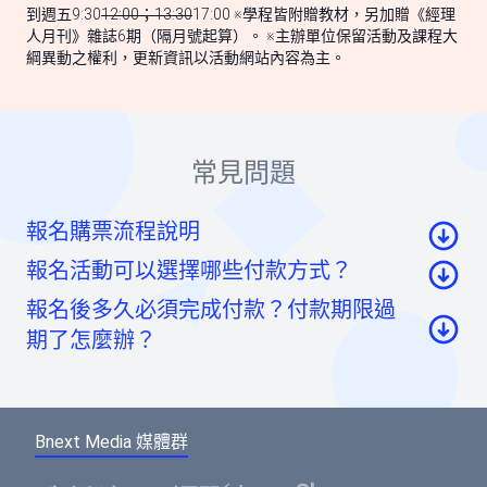
到週五9:30
12:00；13:30
17:00 ※學程皆附贈教材，另加贈《經理
人月刊》雜誌6期（隔月號起算）。 ※主辦單位保留活動及課程大
綱異動之權利，更新資訊以活動網站內容為主。
常見問題
報名購票流程說明
報名活動可以選擇哪些付款方式？
至活動頁面點選「我要報名」按鈕後，至票券資
報名後多久必須完成付款？付款期限過
訊頁點選「請先登入」按鈕。
信用卡：頁面將轉至綠界科技頁面線上刷卡
期了怎麼辦？
至會員登入頁點選「使用Google帳號」或「使用
虛擬帳號：提供一組國泰世華信義分行帳號，可
Facebook帳號」快速登入，或輸入email及密碼登
如您報名後未馬上付款，系統將於48小時內為您保
ATM/線上轉帳、臨櫃匯款，部分銀行將向您收取
入。（若您尚未成為BNEXTMEDIA會員，請點選
留報名的席次。如超過付款時限尚未收到您的報名
手續費。如匯款金額與訂單金額不符，將無法付
下方的註冊按鈕，即可註冊會員帳號。）
Bnext Media 媒體群
費用，系統無法為您保留席次，要參加活動請重新
款成功。
報名。
選擇您欲報名的票種及張數後，點選「確認」按