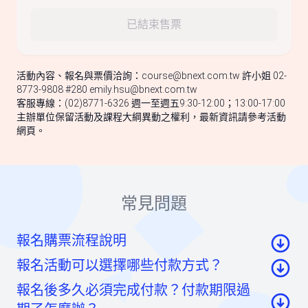
已結束售票
活動內容、報名與票價洽詢：
course@bnext.com.tw
許小姐 02-
8773-9808 #280
emily.hsu@bnext.com.tw
客服專線：(02)8771-6326 週一至週五9:30-12:00；13:00-17:00
主辦單位保留活動及課程大綱異動之權利，最新資訊請參考活動
網頁。
常見問題
報名購票流程說明
報名活動可以選擇哪些付款方式？
至活動頁面點選「我要報名」按鈕後，至票券資
報名後多久必須完成付款？付款期限過
訊頁點選「請先登入」按鈕。
信用卡：頁面將轉至綠界科技頁面線上刷卡