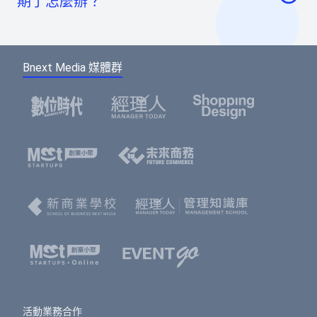
期了怎麼辦？
至會員登入頁點選「使用Google帳號」或「使用
虛擬帳號：提供一組國泰世華信義分行帳號，可
Facebook帳號」快速登入，或輸入email及密碼登
如您報名後未馬上付款，系統將於48小時內為您保
ATM/線上轉帳、臨櫃匯款，部分銀行將向您收取
入。（若您尚未成為BNEXTMEDIA會員，請點選
留報名的席次。如超過付款時限尚未收到您的報名
手續費。如匯款金額與訂單金額不符，將無法付
下方的註冊按鈕，即可註冊會員帳號。）
Bnext Media 媒體群
費用，系統無法為您保留席次，要參加活動請重新
款成功。
報名。
選擇您欲報名的票種及張數後，點選「確認」按
鈕。
請填寫或確認您的會員資料，此資料將可帶入報
名表單中，加速您的報名流程。
填寫報名表單，若為多人報名，您可選擇是否填
寫每個人的資料，或只填寫一位代表人資料。若
點選「帶入會員資料」按鈕，將可帶入剛剛填寫
的會員資料，節省您填寫表單的時間。填寫表單
完成後，點選「確認」按鈕。
免費活動
： 前往訂單預覽頁，確認訂單資訊無誤
之後，按下「確認」即完成報名。
活動業務合作