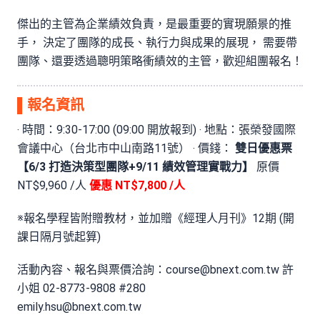
傑出的主管為企業績效負責，是最重要的實現願景的推
手， 決定了團隊的成長、執行力與成果的展現， 需要帶
團隊、還要透過聰明策略衝績效的主管，歡迎組團報名！
▌
報名資訊
‧ 時間：9:30-17:00 (09:00 開放報到) ‧ 地點：張榮發國際
會議中心（台北市中山南路11號） ‧ 價錢：
雙日優惠票
【6/3 打造決策型團隊+9/11 績效管理實戰力】
原價
NT$9,960 /人
優惠 NT$7,800 /人
※報名學程皆附贈教材，並加贈《經理人月刊》12期 (開
課日隔月號起算)
活動內容、報名與票價洽詢：
course@bnext.com.tw
許
小姐 02-8773-9808 #280
emily.hsu@bnext.com.tw