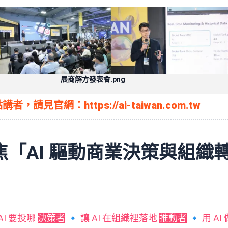
展商解方發表會.png
點講者，請見官網：
https://ai-taiwan.com.tw
「AI 驅動商業決策與組織
 AI 要投哪
決策者
🔹 讓 AI 在組織裡落地
推動者
🔹 用 