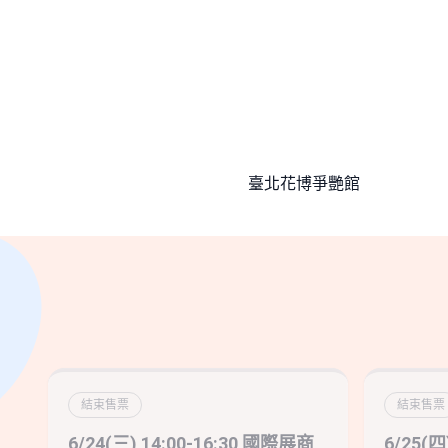
臺北花博爭艷館
結束售票
結束售票
6/24(三) 14:00-16:30 國際展商
6/25(四