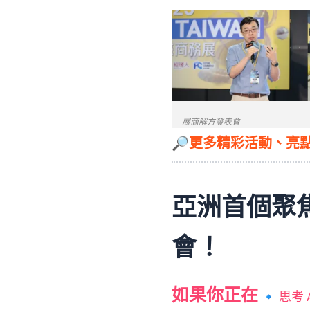
展商解方發表會
🔎
更多精彩活動、亮
亞洲首個聚焦
會！
如果你正在
🔹 思考