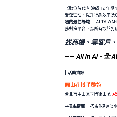
《數位時代 》連續 12 年舉
營運管理、提升行銷效率及創
場的最佳場域
！ AI TA
務對策平台。為所有敢於打
找商機、尋客戶、
—— All in AI -
▌活動資訊
圓山花博爭艷館
台北市中山區玉門街１號
➤
➥搭乘捷運｜
搭乘R捷運淡