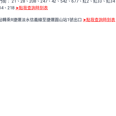
： 21、28、208、247、42、542、677、紅2、紅33、紅3
34、218
➤點我查詢時刻表
站轉乘R捷運淡水信義線至捷運圓山站1號出口
➤點我查詢時刻表