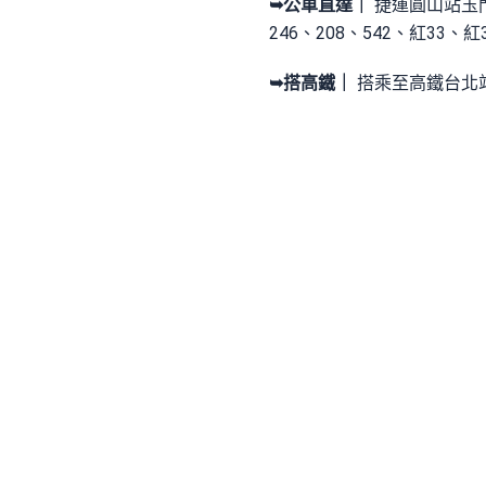
➥公車直達｜
捷運圓山站玉門街
246、208、542、紅33、紅
➥搭高鐵｜
搭乘至高鐵台北