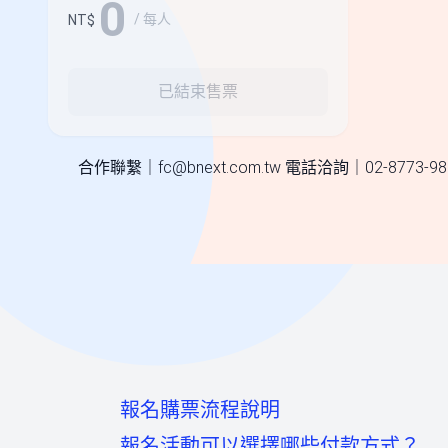
0
/ 每人
NT$
已結束售票
合作聯繫｜
fc@bnext.com.tw
電話洽詢｜02-8773-9
報名購票流程說明
報名活動可以選擇哪些付款方式？