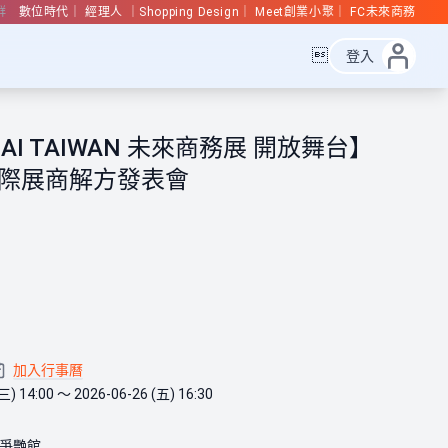
群
數位時代
經理人
Shopping Design
Meet創業小聚
FC未來商務

登入
 AI TAIWAN 未來商務展 開放舞台】
國際展商解方發表會
加入行事曆
三) 14:00 ～ 2026-06-26 (五) 16:30
爭艷館