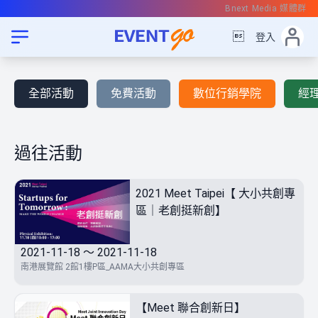
Bnext Media 媒體群

登入
全部活動
免費活動
數位行銷學院
經
過往活動
2021 Meet Taipei【 大小共創專
區｜老創挺新創】
2021-11-18 ～ 2021-11-18
南港展覽館 2館1樓P區_AAMA大小共創專區
【Meet 聯合創新日】