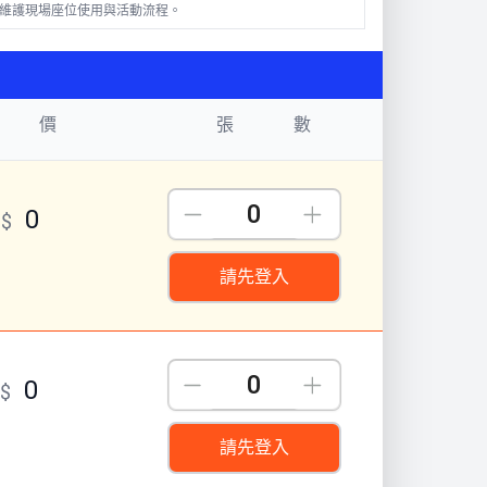
維護現場座位使用與活動流程。
 價
張 數
Down
Up
0
T$
請先登入
Down
Up
0
T$
請先登入