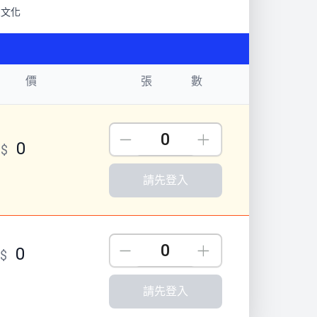
思文化
 價
張 數
Down
Up
0
T$
請先登入
Down
Up
0
T$
請先登入