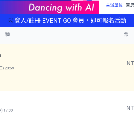
主辦單位
巨
登入/註冊 EVENT GO 會員，即可報名活動

 種
票
名
N
) 23:59
N
) 17:00