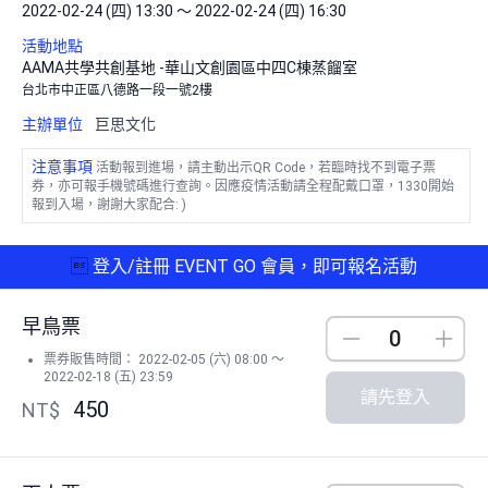
2022-02-24 (四) 13:30 ～ 2022-02-24 (四) 16:30
活動地點
AAMA共學共創基地 -華山文創園區中四C棟蒸餾室
台北市中正區八德路一段一號2樓
主辦單位
巨思文化
注意事項
活動報到進場，請主動出示QR Code，若臨時找不到電子票
券，亦可報手機號碼進行查詢。因應疫情活動請全程配戴口罩，1330開始
報到入場，謝謝大家配合: )

登入/註冊 EVENT GO 會員，即可報名活動
早鳥票
Down
Up
票券販售時間： 2022-02-05 (六) 08:00 ～
2022-02-18 (五) 23:59
請先登入
450
NT$