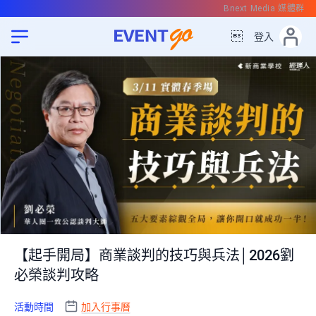
Bnext Media 媒體群

登入
【起手開局】商業談判的技巧與兵法│2026劉
必榮談判攻略
活動時間
加入行事曆