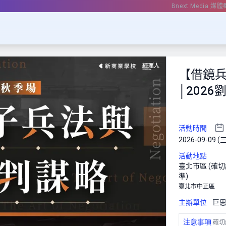
Bnext Media 媒體
【借鏡
│202
活動時間
2026-09-09 (三
活動地點
臺北市區 (確
準)
臺北市中正區
主辦單位
巨
注意事項
確切