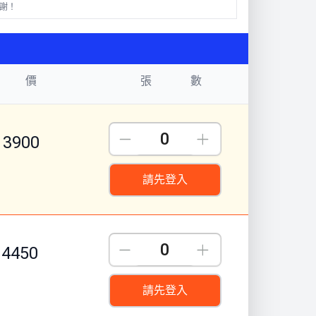
謝！
 價
張 數
Down
Up
3900
請先登入
Down
Up
4450
請先登入