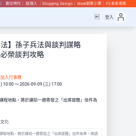
群
數位時代
經理人
Shopping Design
Meet創業小聚
FC未來商務

登入
兵法】孫子兵法與談判謀略
6劉必榮談判攻略
加入行事曆
) 10:00 ～ 2026-09-09 (三) 17:00
切課程地點，將於課前一週寄發之「出席提醒」信件為
思文化
課程地點，將於課前一週發送之「出席提醒」信件為準，再請