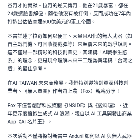
谷奇才帕爾默・拉奇的逆天傳奇：他在21歲暴富，卻在
24歲遭臉書解僱，隨後他沒有被打倒，反而成功在7年內
打造出估值高達600億美元的軍工帝國。
本書詳述了拉奇如何以便宜、大量且AI化的無人武器（如
自主戰鬥機、可回收攔截彈等）來顛覆未來的戰爭規則。
這不僅是一部精彩的科技創業史，其建構「AI戰爭生態
系」的理念，更是現今理解未來軍工趨勢與建構「台灣之
盾」的最佳參考。
在AI TAIWAN 未來商務展，我們特別邀請到資深科技創
業者、《無人軍團》作者蕭上農（Fox）親臨分享！
Fox 不僅曾創辦科技媒體《INSIDE》與《愛料理》，近
年更深度擁抱生成式 AI 浪潮，親自以 AI 工具開發出商業
App《AI 名片王》。
本次活動不僅將探討新書中 Anduril 如何以 AI 與無人武器