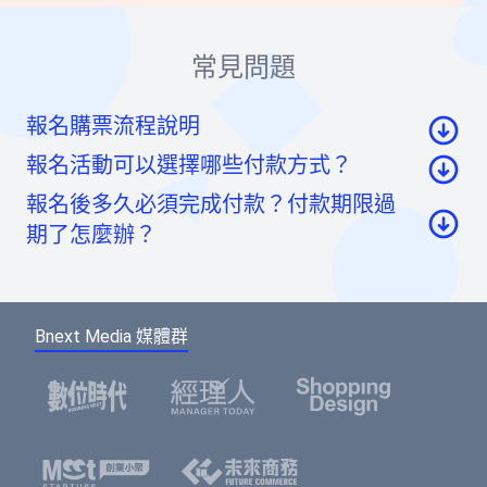
常見問題
報名購票流程說明
報名活動可以選擇哪些付款方式？
至活動頁面點選「我要報名」按鈕後，至票券資
報名後多久必須完成付款？付款期限過
訊頁點選「請先登入」按鈕。
信用卡：頁面將轉至綠界科技頁面線上刷卡
期了怎麼辦？
至會員登入頁點選「使用Google帳號」或「使用
虛擬帳號：提供一組國泰世華信義分行帳號，可
Facebook帳號」快速登入，或輸入email及密碼登
如您報名後未馬上付款，系統將於48小時內為您保
ATM/線上轉帳、臨櫃匯款，部分銀行將向您收取
入。（若您尚未成為BNEXTMEDIA會員，請點選
留報名的席次。如超過付款時限尚未收到您的報名
手續費。如匯款金額與訂單金額不符，將無法付
下方的註冊按鈕，即可註冊會員帳號。）
Bnext Media 媒體群
費用，系統無法為您保留席次，要參加活動請重新
款成功。
報名。
選擇您欲報名的票種及張數後，點選「確認」按
鈕。
請填寫或確認您的會員資料，此資料將可帶入報
名表單中，加速您的報名流程。