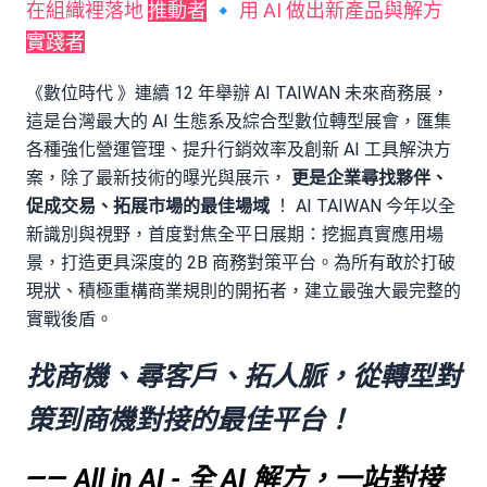
在組織裡落地
推動者
🔹 用 AI 做出新產品與解方
實踐者
《數位時代 》連續 12 年舉辦 AI TAIWAN 未來商務展，
這是台灣最大的 AI 生態系及綜合型數位轉型展會，匯集
各種強化營運管理、提升行銷效率及創新 AI 工具解決方
案，除了最新技術的曝光與展示，
更是企業尋找夥伴、
促成交易、拓展市場的最佳場域
！ AI TAIWAN 今年以全
新識別與視野，首度對焦全平日展期：挖掘真實應用場
景，打造更具深度的 2B 商務對策平台。為所有敢於打破
現狀、積極重構商業規則的開拓者，建立最強大最完整的
實戰後盾。
找商機、尋客戶、拓人脈，從轉型對
策到商機對接的最佳平台！
—— All in AI - 全 AI 解方，一站對接