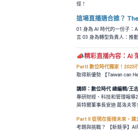
徑！
這場直播適合誰？ The T
01 身為 AI 時代的一份
言 03 身為轉型負責人：推動
📣精彩直播內容：AI
PartI 數位時代獨家！202
取得新優勢 【Taiwan can
講師：數位時代 總編輯/王
專研財經、科技和管理報導
英特爾董事長安迪‧葛洛夫
Part II 從現在銜接未來
考題與挑戰？ 【新競爭】A