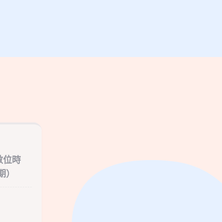
數位時
期）