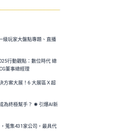
：一級玩家大盤點專題、直播
025行動觀點：數位時代 總
BCG董事總經理
解決方案大展！6 大展區Ｘ超
為終極幫手？ ✺ 引爆AI新
別，蒐集431家公司，最具代