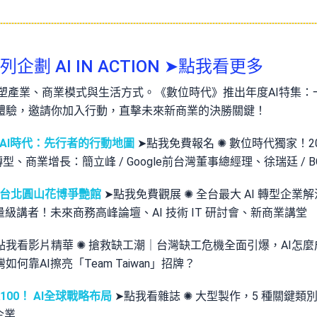
劃 AI IN ACTION ➤
點我看更多
重塑產業、商業模式與生活方式。《數位時代》推出年度AI特集
體驗，邀請你加入行動，直擊未來新商業的決勝關鍵！
｜全員AI時代：先行者的行動地圖
➤
點我免費報名
✺ 數位時代獨家！2
型、商業增長：簡立峰 / Google前台灣董事總經理、徐瑞廷 / 
務展 @台北圓山花博爭艷館
➤
點我免費觀展
✺ 全台最大 AI 轉型企業
0 重量級講者！未來商務高峰論壇、AI 技術 IT 研討會、新商業講堂
點我看影片精華
✺ 搶救缺工潮｜台灣缺工危機全面引爆，AI怎麼成
靠AI擦亮「Team Taiwan」招牌？
00！ AI全球戰略布局
➤
點我看雜誌
✺ 大型製作，5 種關鍵類
企業