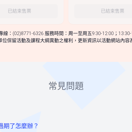
已結束售票
已結束售票
線：(02)8771-6326 服務時間：周一至周五9:30-12:00；13:30-1
單位保留活動及課程大綱異動之權利，更新資訊以活動網站內容
常見問題
過期了怎麼辦？
至票券資訊頁點選「請先登入」按鈕。
卡