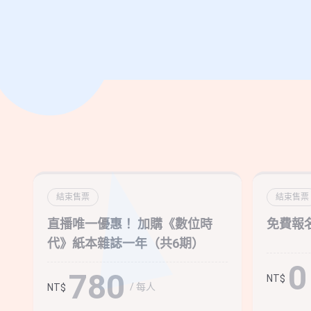
結束售票
結束售票
直播唯一優惠！ 加購《數位時
免費報
代》紙本雜誌一年（共6期）
0
780
NT$
/ 每人
NT$