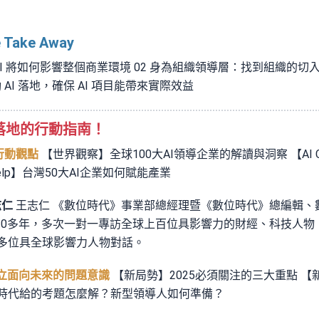
ake Away
子：AI 將如何影響整個商業環境 02 身為組織領導層：找到組織
 AI 落地，確保 AI 項目能帶來實際效益
 落地的行動指南！
5行動觀點
【世界觀察】全球100大AI領導企業的解讀與洞察 【AI Ca
 Help】台灣50大AI企業如何賦能產業
志仁
王志仁 《數位時代》事業部總經理暨《數位時代》總編輯、數
20多年，多次一對一專訪全球上百位具影響力的財經、科技人物
等多位具全球影響力人物對話。
，建立面向未來的問題意識
【新局勢】2025必須關注的三大重點 
I時代給的考題怎麼解？新型領導人如何準備？