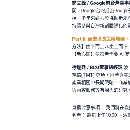
簡立峰 / Google前台灣董
間，Google台灣成為G
授，多年來致力於協助新創企業並
持續參與台灣新創國際化的
Part III 商業增長策略
方法】由下而上vs由上而下
【新心態】決策者需要 AI 
徐瑞廷 / BCG董事總經理
波
電信(TMT) 專項，同時
產業相關中長期戰略、商業
與內容服務等有深入的研究
直播注意事項： 我們將在直播
名者： 將於上午10:00 