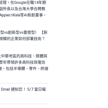
理，在Google任職14年期
訊所副所長以及台灣大學合聘教
r/iKala等AI新創董事，
vs創新型vs重塑型） 【新
同規模的企業如何部署技術？
G大中華地區的高科技、媒體與
，歷年帶領許多高科技與電信
鏈，包括半導體、零件、終端
il 通知您！ 5/7 當日報