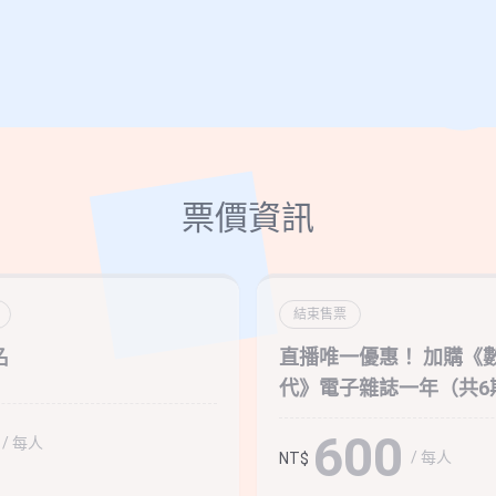
票價資訊
結束售票
名
直播唯一優惠！ 加購《
代》電子雜誌一年（共6
600
/ 每人
/ 每人
NT$