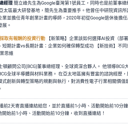
事總經理
簡立峰先生為Google臺灣第1號員工，同時也是前董事總經
oogle亞太區最大研發基地，簡先生為重要推手。他曾任中研院資
擔任青年創業計畫的導師，2020年初從Google退休後擔任Appie
發展。
地圖，採取有報酬的投資行動
【新策略】企業該如何選擇AI投資（部署型
、短期計畫vs長期計畫：企業如何確保轉型成功 【新技術】不
商業思維
士頓顧問公司(BCG)董事總經理、全球資深合夥人。 他領導BC
負責BCG全球半導體與材料業務。 在亞太地區擁有豐富的諮詢經歷
模式創新與轉型策略的規劃與執行，對消費性電子行業相關價值
。
前2天寄直播連結給您，並於直播前1小時、活動開始前10分鐘 Ema
、活動開始前1小時、活動開始前10分鐘，收到直播連結！