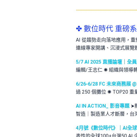
✤ 數位時代 重磅系列企
AI 從趨勢走向落地應用，
連線專家開講、沉浸式展覽
5/7 AI 2025 直播論壇
編輯/王志仁 ✺ 組織與領導轉
6/26-6/28 FC 未來商
過 250 個攤位 ✺ TOP2
AI IN ACTION_ 影音專題
➤
智造｜製造業人才斷層，台灣如何
4月號《數位時代》｜AI全球1
表性的全球100+台灣50 AI 